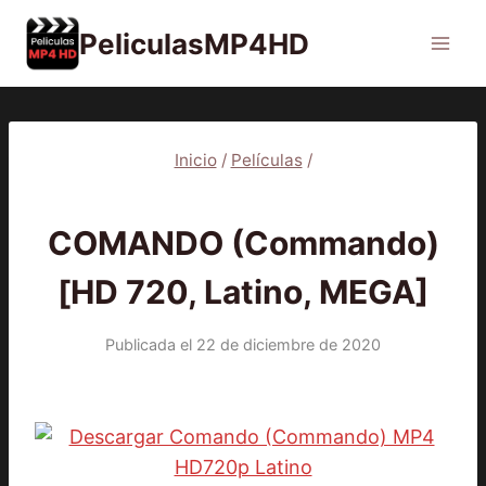
Saltar
PeliculasMP4HD
al
contenido
Inicio
/
Películas
/
PELÍCULAS
COMANDO (Commando)
[HD 720, Latino, MEGA]
Publicada el
22 de diciembre de 2020