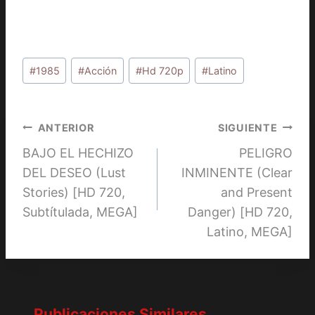
Etiquetas
#
1985
#
Acción
#
Hd 720p
#
Latino
de
la
entrada:
Navegación
ANTERIOR
SIGUIENTE
BAJO EL HECHIZO
PELIGRO
de
DEL DESEO (Lust
INMINENTE (Clear
entradas
Stories) [HD 720,
and Present
Subtítulada, MEGA]
Danger) [HD 720,
Latino, MEGA]
Publicaciones Similares