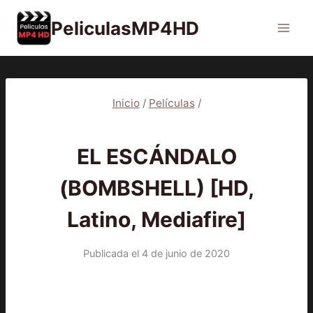
Saltar
PeliculasMP4HD
al
contenido
Inicio
/
Películas
/
PELÍCULAS
EL ESCÁNDALO
(BOMBSHELL) [HD,
Latino, Mediafire]
Publicada el
4 de junio de 2020