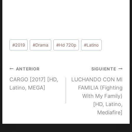
Etiquetas
#
2019
#
Drama
#
Hd 720p
#
Latino
de
la
entrada:
Navegación
ANTERIOR
SIGUIENTE
CARGO [2017] [HD,
LUCHANDO CON MI
de
Latino, MEGA]
FAMILIA (Fighting
entradas
With My Family)
[HD, Latino,
Mediafire]