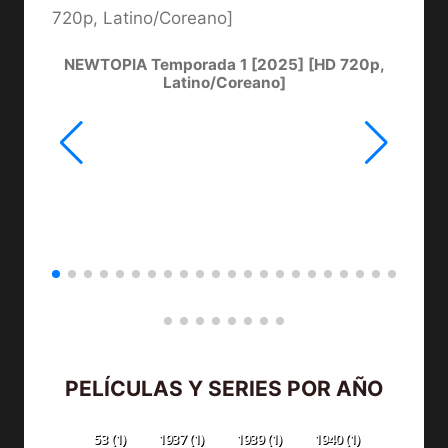
NEWTOPIA Temporada 1 [2025] [HD 720p,
LA
Latino/Coreano]
PELÍCULAS Y SERIES POR AÑO
53
(1)
1937
(1)
1939
(1)
1940
(1)