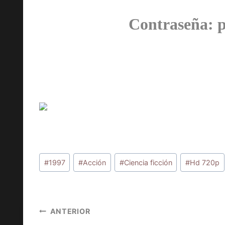
Contraseña: 
Etiquetas
#
1997
#
Acción
#
Ciencia ficción
#
Hd 720p
de
la
entrada:
Navegación
ANTERIOR