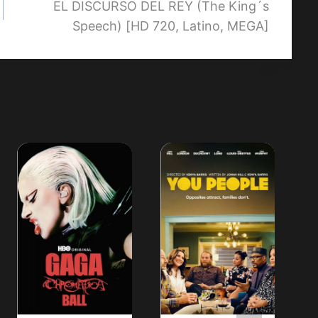
EL DISCURSO DEL REY (The King´s
Speech) [HD 720, Latino, MEGA]