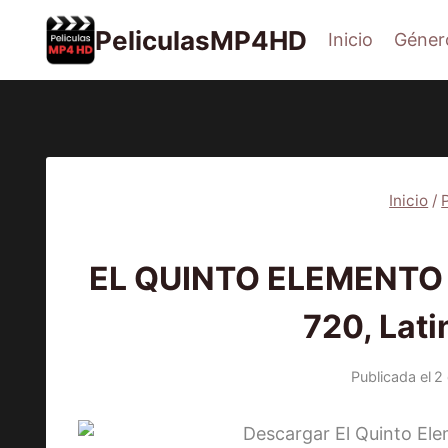
Saltar
PeliculasMP4HD
Inicio
Géner
al
contenido
Inicio
/
PEL
EL QUINTO ELEMENTO (
720, Lat
Publicada el
2 