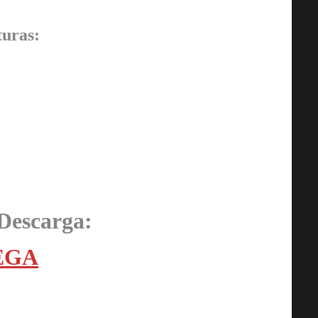
uras:
Descarga:
EGA