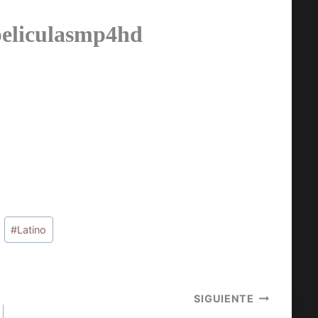
peliculasmp4hd
#
Latino
SIGUIENTE