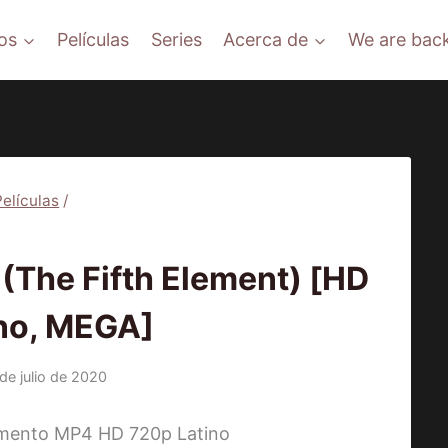
os
Películas
Series
Acerca de
We are back
Películas
/
ÍCULAS
The Fifth Element) [HD
ino, MEGA]
de julio de 2020