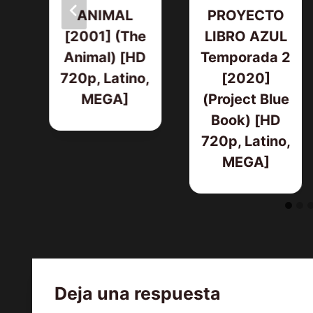
ANIMAL
PROYECTO
 1
[2001] (The
LIBRO AZUL
D
Animal) [HD
Temporada 2
o,
720p, Latino,
[2020]
MEGA]
(Project Blue
Book) [HD
720p, Latino,
MEGA]
Deja una respuesta