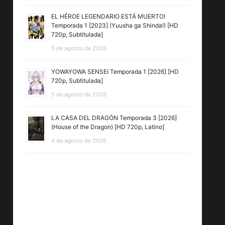
EL HÉROE LEGENDARIO ESTÁ MUERTO!
Temporada 1 [2023] (Yuusha ga Shinda!) [HD
720p, Subtitulada]
5 de agosto de 2026
YOWAYOWA SENSEI Temporada 1 [2026] [HD
720p, Subtitulada]
5 de agosto de 2026
Trilogía EL
LA CASA DEL DRAGÓN Temporada 3 [2026]
(House of the Dragon) [HD 720p, Latino]
ARO (The
4 de agosto de 2026
Ring) [HD
720, Latino,
MEGA]