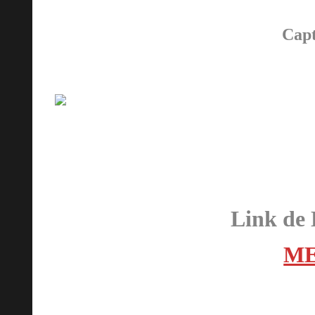
Capt
Link de 
M