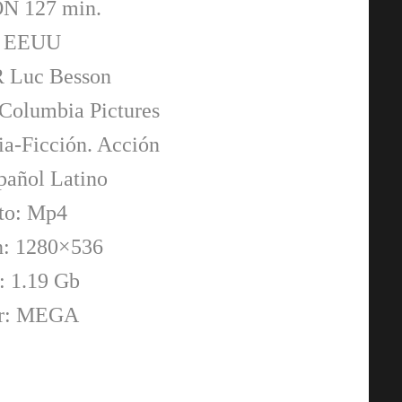
 127 min.
: EEUU
Luc Besson
lumbia Pictures
-Ficción. Acción
pañol Latino
to: Mp4
n: 1280×536
 1.19 Gb
or: MEGA
AMOS DEL UNIVERSO [2026] (Mas
of the Universe) [HD 720p,
Latino/Inglés]