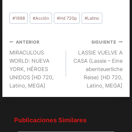
Etiquetas
#
1998
#
Acción
#
Hd 720p
#
Latino
de
la
entrada:
Navegación
ANTERIOR
SIGUIENTE
MIRACULOUS
LASSIE VUELVE A
de
WORLD: NUEVA
CASA (Lassie – Eine
entradas
YORK, HÉROES
abenteuerliche
UNIDOS [HD 720,
Reise) [HD 720,
Latino, MEGA]
Latino, MEGA]
Publicaciones Similares