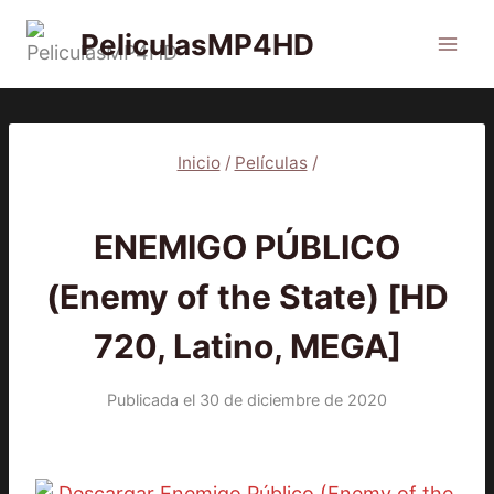
Saltar
PeliculasMP4HD
al
contenido
Inicio
/
Películas
/
PELÍCULAS
ENEMIGO PÚBLICO
(Enemy of the State) [HD
720, Latino, MEGA]
Publicada el
30 de diciembre de 2020