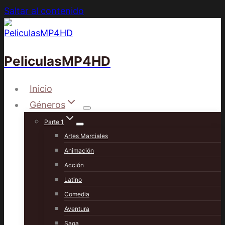
Saltar al contenido
PeliculasMP4HD
Inicio
Géneros
Parte 1
Artes Marciales
Animación
Acción
Latino
Comedia
Aventura
Saga