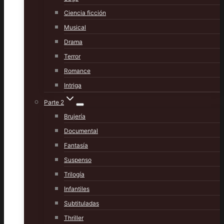
Ciencia ficción
Musical
Drama
Terror
Romance
Intriga
Parte 2
Brujería
Documental
Fantasía
Suspenso
Trilogía
Infantiles
Subtituladas
Thriller