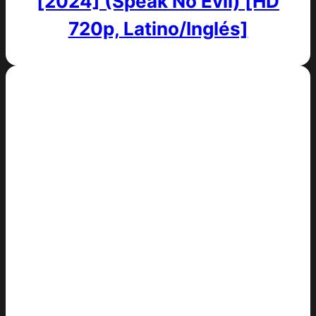
[2024] (Speak No Evil) [HD
720p, Latino/Inglés]