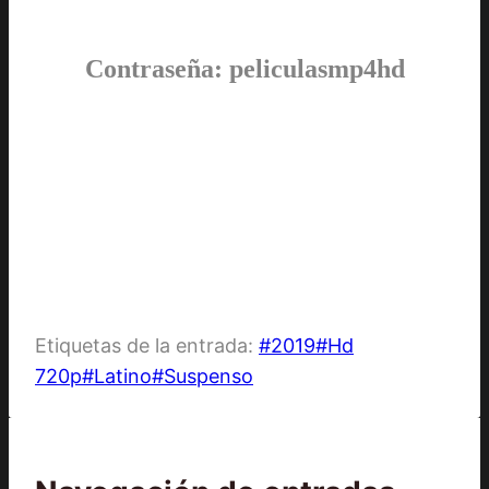
Contraseña: peliculasmp4hd
Etiquetas de la entrada:
#
2019
#
Hd
720p
#
Latino
#
Suspenso