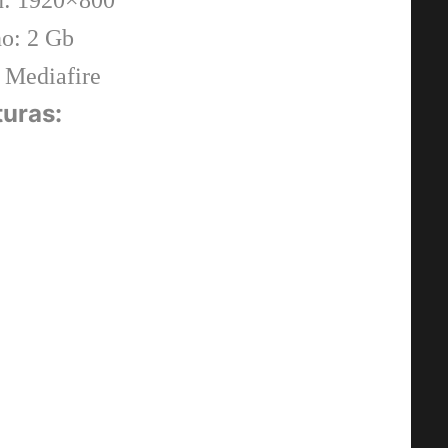
n: 1920×800
o: 2 Gb
 Mediafire
uras: