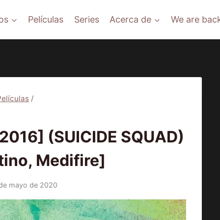
os
Películas
Series
Acerca de
We are back
Películas
/
ÍCULAS
2016] (SUICIDE SQUAD)
ino, Medifire]
de mayo de 2020