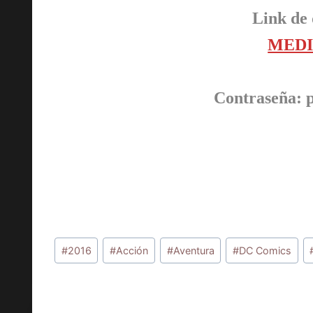
Link de 
MEDI
Contraseña: 
Etiquetas
#
2016
#
Acción
#
Aventura
#
DC Comics
de
la
entrada: