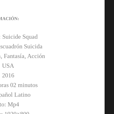
MACIÓN:
: Suicide Squad
Escuadrón Suicida
, Fantasía, Acción
: USA
 2016
oras 02 minutos
pañol Latino
to: Mp4