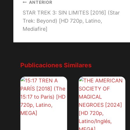
Navegación
ANTERIOR
STAR TREK 3: SIN LIMITES [2016] (Star
de
Trek: Beyond) [HD 720p, Latino,
entradas
Mediafire]
Publicaciones Similares