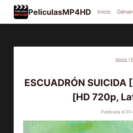
Saltar
PeliculasMP4HD
Inicio
Géner
al
contenido
Inicio
/
PEL
ESCUADRÓN SUICIDA [
[HD 720p, Lat
Publicada el
20 