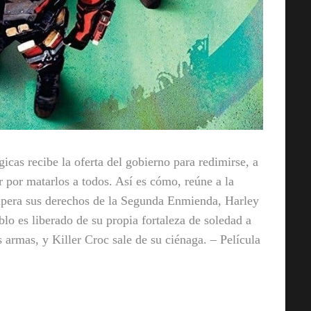
icas recibe la oferta del gobierno para redimirse, a
r por matarlos a todos. Así es cómo, reúne a la
pera sus derechos de la Segunda Enmienda, Harley
lo es liberado de su propia fortaleza de soledad a
armas, y Killer Croc sale de su ciénaga. – Película