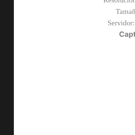
Resolució
Tamañ
Servidor:
Capt