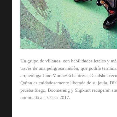
Un grupo de villanos, con habilidades letales y mág
través de una peligrosa misión, que podría termina
arqueóloga June Moone/Echantress, Deadshot recu
Quinn es cuidadosamente liberada de su jaula, Diab
prueba fuego, Boomerang y Slipknot recuperan sus 
nominada a 1 Oscar 2017.