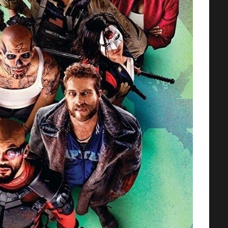
AMOS DEL UNIVERSO [2026] (Mas
of the Universe) [HD 720p,
Latino/Inglés]