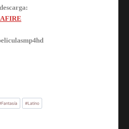
descarga:
AFIRE
peliculasmp4hd
#
Fantasía
#
Latino