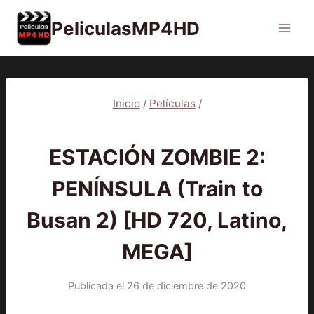
Saltar
PeliculasMP4HD
al
contenido
Inicio
/
Películas
/
PELÍCULAS
ESTACIÓN ZOMBIE 2:
PENÍNSULA (Train to
Busan 2) [HD 720, Latino,
MEGA]
Publicada el
26 de diciembre de 2020