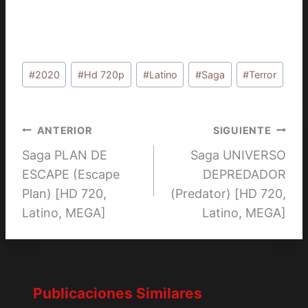
Etiquetas
#
2020
#
Hd 720p
#
Latino
#
Saga
#
Terror
de
la
entrada:
Navegación
ANTERIOR
SIGUIENTE
Saga PLAN DE
Saga UNIVERSO
de
ESCAPE (Escape
DEPREDADOR
entradas
Plan) [HD 720,
(Predator) [HD 720,
Latino, MEGA]
Latino, MEGA]
Publicaciones Similares