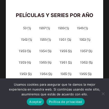
PELÍCULAS Y SERIES POR AÑO
53
(1)
1937
(1)
1939
(1)
1940
(1)
1942
(1)
1950
(1)
1951
(3)
1952
(1)
1953
(3)
1954
(3)
1956
(2)
1957
(2)
1959
(4)
1960
(4)
1961
(2)
1962
(6)
1963
(2)
1964
(2)
1965
(1)
1966
(3)
Usamos cookies para asegurar que te damos la mejor
1967
(1)
1968
(2)
1969
(3)
1971
(4)
experiencia en nuestra web. Si continúas usando este sitio,
asumiremos que estás de acuerdo con ello.
1973
(6)
1974
(3)
1975
(1)
1976
(2)
Aceptar
Política de privacidad
1978
(9)
1977
(5)
1979
(6)
1980
(5)