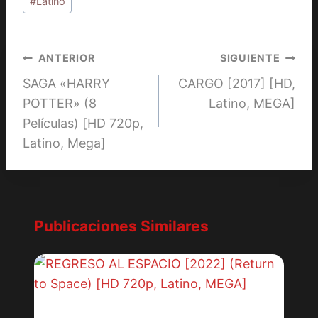
la
#
Latino
entrada:
Navegación
ANTERIOR
SIGUIENTE
SAGA «HARRY
CARGO [2017] [HD,
de
POTTER» (8
Latino, MEGA]
entradas
Películas) [HD 720p,
Latino, Mega]
Publicaciones Similares