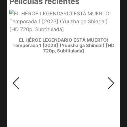
Películas recientes
D
Y
EL HÉROE LEGENDARIO ESTÁ MUERTO!
Temporada 1 [2023] (Yuusha ga Shinda!) [HD
720p, Subtitulada]