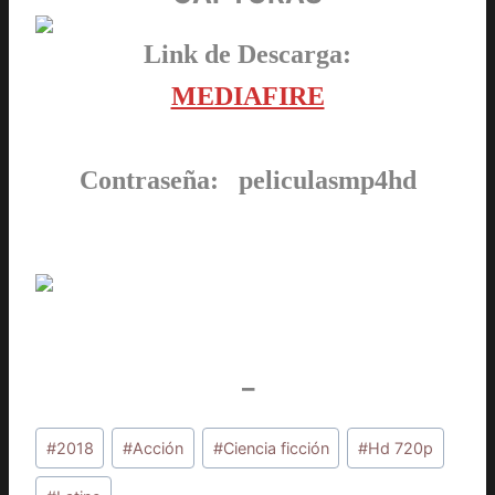
Link de Descarga:
MEDIAFIRE
Contraseña: peliculasmp4hd
_
Etiquetas
#
2018
#
Acción
#
Ciencia ficción
#
Hd 720p
de