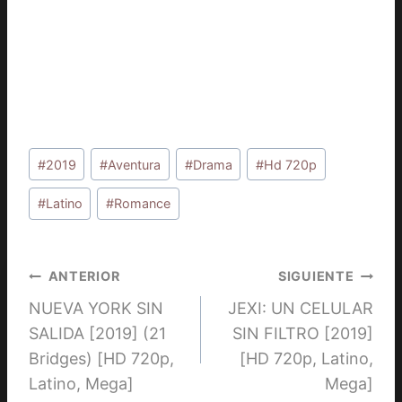
Etiquetas
#
2019
#
Aventura
#
Drama
#
Hd 720p
de
la
#
Latino
#
Romance
entrada:
Navegación
ANTERIOR
SIGUIENTE
NUEVA YORK SIN
JEXI: UN CELULAR
de
SALIDA [2019] (21
SIN FILTRO [2019]
entradas
Bridges) [HD 720p,
[HD 720p, Latino,
Latino, Mega]
Mega]