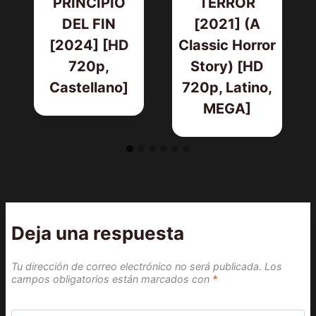
PRINCIPIO
TERROR
DEL FIN
[2021] (A
[2024] [HD
Classic Horror
720p,
Story) [HD
Castellano]
720p, Latino,
MEGA]
Deja una respuesta
Tu dirección de correo electrónico no será publicada.
Los
campos obligatorios están marcados con
*