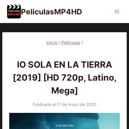
Saltar
PeliculasMP4HD
al
contenido
Inicio
/
Películas
/
PELÍCULAS
IO SOLA EN LA TIERRA
[2019] [HD 720p, Latino,
Mega]
Publicada el
17 de mayo de 2020