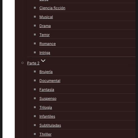
Ciencia ficción
Musical
Drama
Terror
Romance
Intriga
Parte 2
Brujería
Documental
Fantasía
Suspenso
Trilogía
Infantiles
Subtituladas
Thriller