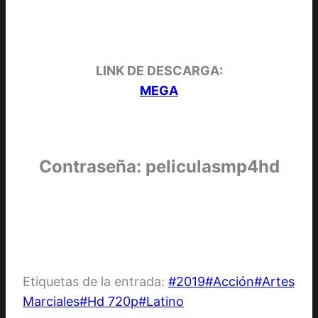
LINK DE DESCARGA:
MEGA
Contraseña: peliculasmp4hd
Etiquetas de la entrada:
#
2019
#
Acción
#
Artes
Marciales
#
Hd 720p
#
Latino