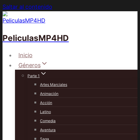
Saltar al contenido
PeliculasMP4HD
Inicio
Géneros
Parte 1
Artes Marciales
Animación
Acción
Latino
Comedia
Aventura
Saga