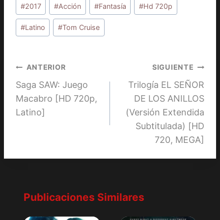
#
2017
#
Acción
#
Fantasía
#
Hd 720p
de
la
#
Latino
#
Tom Cruise
entrada:
Navegación
ANTERIOR
SIGUIENTE
Saga SAW: Juego
Trilogía EL SEÑOR
de
Macabro [HD 720p,
DE LOS ANILLOS
entradas
Latino]
(Versión Extendida
Subtitulada) [HD
720, MEGA]
Publicaciones Similares