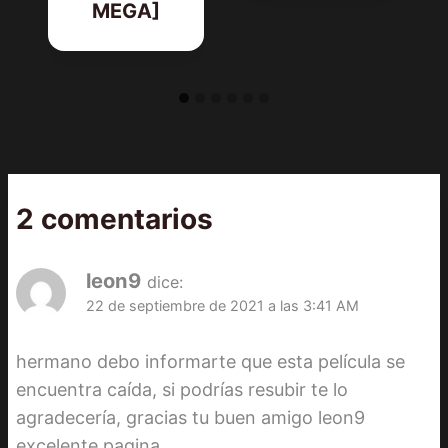
MEGA]
2 comentarios
leon9
dice:
22 de septiembre de 2021 a las 3:41 AM
hermano debo informarte que esta película se
encuentra caída, si podrías resubir te lo
agradecería, gracias tu buen amigo leon9
excelente pagina.