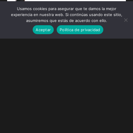
Usamos cookies para asegurar que te damos la mejor
experiencia en nuestra web. Si continúas usando este sitio,
WONDER MAN Temporada 1 [2026] [HD 720p,
Latino/Inglés]
asumiremos que estás de acuerdo con ello.
Aceptar
Política de privacidad
MARVEL ZOMBIES Temporada 1 [2025] [HD 720p,
Latino/Inglés]
LOS 4 FANTÁSTICOS: PRIMEROS PASOS [2025] (The
Fantastic Four: First Steps) [HD 720p, Latino/Inglés]