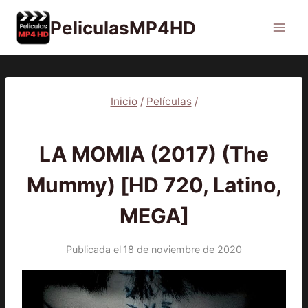
Saltar
PeliculasMP4HD
al
contenido
Inicio
/
Películas
/
PELÍCULAS
LA MOMIA (2017) (The
Mummy) [HD 720, Latino,
MEGA]
Publicada el
18 de noviembre de 2020