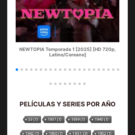
NEWTOPIA Temporada 1 [2025] [HD 720p,
LA
Latino/Coreano]
PELÍCULAS Y SERIES POR AÑO
53
(1)
1937
(1)
1939
(1)
1940
(1)
1942
(1)
1950
(1)
1951
(3)
1952
(1)