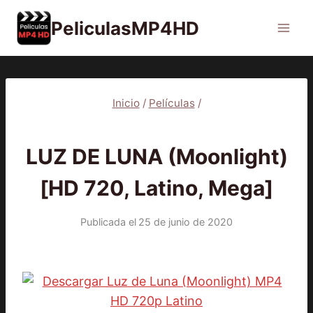
Saltar
PeliculasMP4HD
al
contenido
Inicio
/
Películas
/
PELÍCULAS
LUZ DE LUNA (Moonlight)
[HD 720, Latino, Mega]
Publicada el
25 de junio de 2020