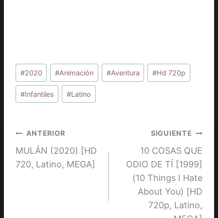
Etiquetas
#
2020
#
Animación
#
Aventura
#
Hd 720p
de
la
#
Infantiles
#
Latino
entrada:
Navegación
ANTERIOR
SIGUIENTE
MULÁN (2020) [HD
10 COSAS QUE
de
720, Latino, MEGA]
ODIO DE TÍ [1999]
entradas
(10 Things I Hate
About You) [HD
720p, Latino,