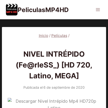
Saltar
PeliculasMP4HD
al
contenido
Inicio
/
Películas
/
PELÍCULAS
NIVEL INTRÉPIDO
(Fe@rleSS_) [HD 720,
Latino, MEGA]
Publicada el
6 de septiembre de 2020