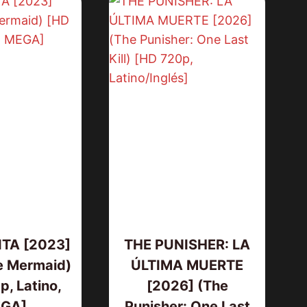
ITA [2023]
THE PUNISHER: LA
le Mermaid)
ÚLTIMA MUERTE
, Latino,
[2026] (The
GA]
Punisher: One Last