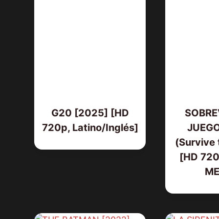
G20 [2025] [HD
SOBREV
720p, Latino/Inglés]
JUEGO
(Survive
[HD 720p
ME