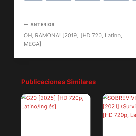
la
entrada:
Navegación
ANTERIOR
OH, RAMONA! [2019] [HD 720, Latino,
de
MEGA]
entradas
Publicaciones Similares