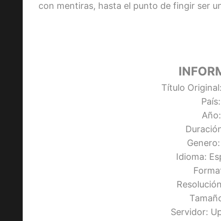
con mentiras, hasta el punto de fingir ser 
INFOR
Título Origina
País:
Año:
Duració
Genero:
Idioma: Es
Forma
Resolució
Tamaño
Servidor: 