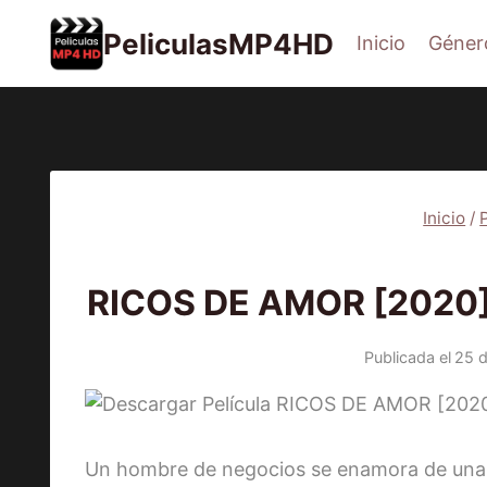
Saltar
PeliculasMP4HD
Inicio
Géner
al
contenido
Inicio
/
PEL
RICOS DE AMOR [2020] 
Publicada el
25 
Un hombre de negocios se enamora de una j