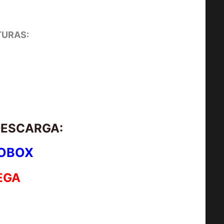
URAS:
DESCARGA:
OBOX
EGA