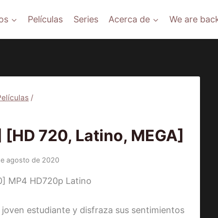
os
Películas
Series
Acerca de
We are back
Películas
/
ÍCULAS
[HD 720, Latino, MEGA]
de agosto de 2020
oven estudiante y disfraza sus sentimientos