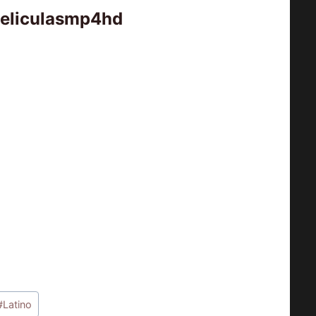
peliculasmp4hd
#
Latino