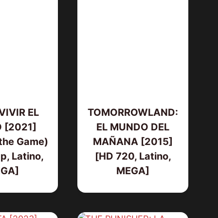
IVIR EL
TOMORROWLAND:
 [2021]
EL MUNDO DEL
 the Game)
MAÑANA [2015]
, Latino,
[HD 720, Latino,
AMOS DEL UNIVERSO [2026] (Mas
of the Universe) [HD 720p,
GA]
MEGA]
Latino/Inglés]