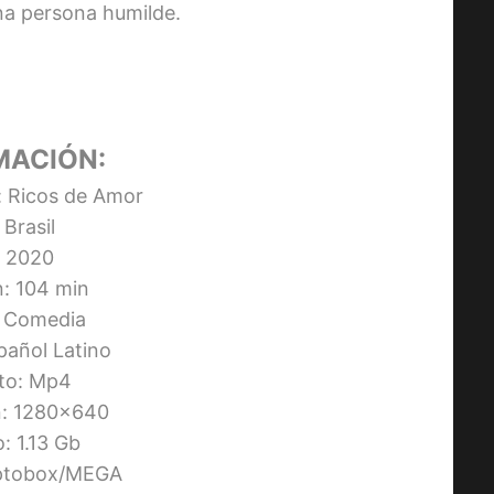
una persona humilde.
MACIÓN:
l: Ricos de Amor
 Brasil
 2020
n: 104 min
 Comedia
pañol Latino
to: Mp4
n: 1280×640
: 1.13 Gb
Uptobox/MEGA