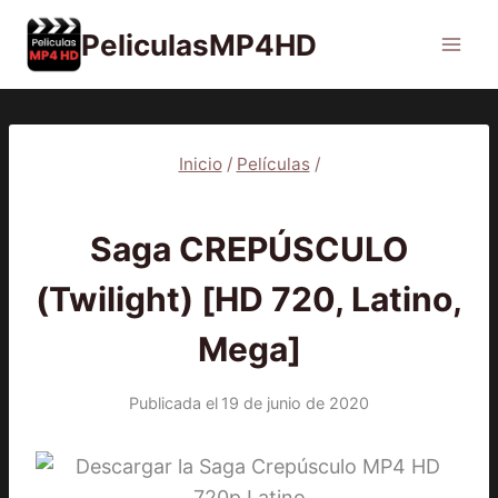
Saltar
PeliculasMP4HD
al
contenido
Inicio
/
Películas
/
PELÍCULAS
Saga CREPÚSCULO
(Twilight) [HD 720, Latino,
Mega]
Publicada el
19 de junio de 2020