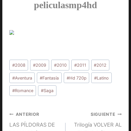
peliculasmp4hd
Etiquetas
#
2008
#
2009
#
2010
#
2011
#
2012
de
la
#
Aventura
#
Fantasía
#
Hd 720p
#
Latino
entrada:
#
Romance
#
Saga
Navegación
ANTERIOR
SIGUIENTE
LAS PÍLDORAS DE
Trilogía VOLVER AL
de