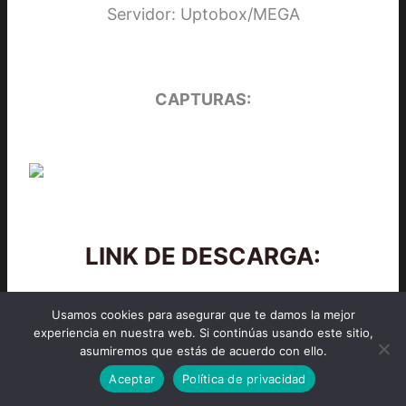
Servidor: Uptobox/MEGA
CAPTURAS:
LINK DE DESCARGA:
Uptobox
Usamos cookies para asegurar que te damos la mejor
MEGA
experiencia en nuestra web. Si continúas usando este sitio,
asumiremos que estás de acuerdo con ello.
Aceptar
Política de privacidad
Contraseña: peliculasmp4hd