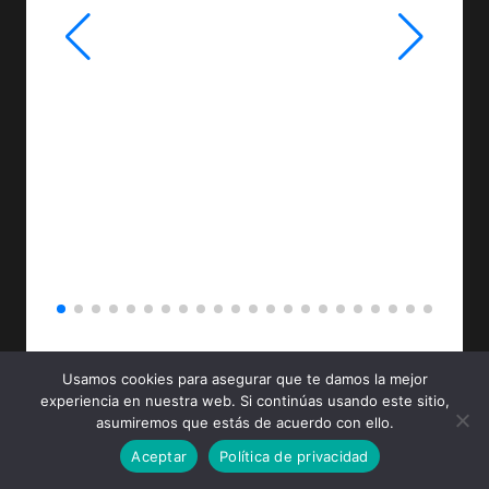
LA
Usamos cookies para asegurar que te damos la mejor
experiencia en nuestra web. Si continúas usando este sitio,
asumiremos que estás de acuerdo con ello.
PELÍCULAS Y SERIES POR AÑO
Aceptar
Política de privacidad