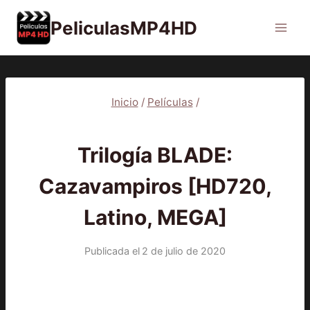
Saltar
PeliculasMP4HD
al
contenido
Inicio
/
Películas
/
PELÍCULAS
Trilogía BLADE:
Cazavampiros [HD720,
Latino, MEGA]
Publicada el
2 de julio de 2020