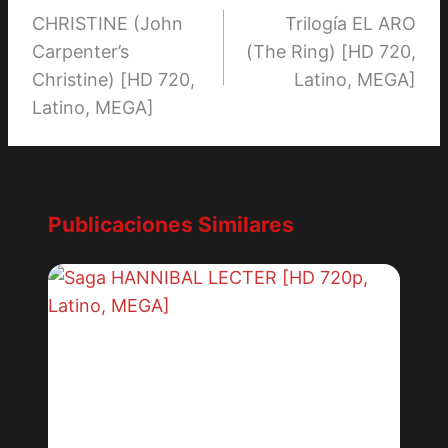
CHRISTINE (John
Trilogía EL ARO
de
Carpenter’s
(The Ring) [HD 720,
entradas
Christine) [HD 720,
Latino, MEGA]
Latino, MEGA]
Publicaciones Similares