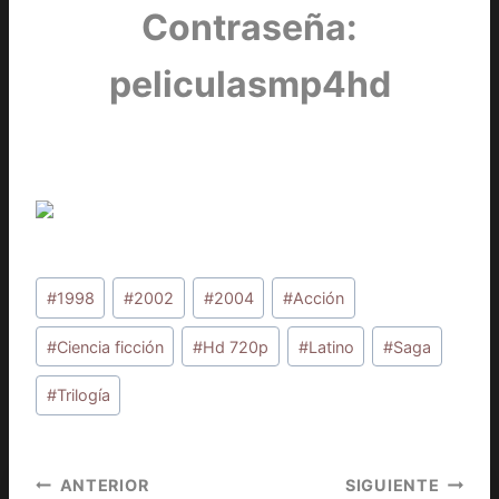
Contraseña:
peliculasmp4hd
Etiquetas
#
1998
#
2002
#
2004
#
Acción
de
la
#
Ciencia ficción
#
Hd 720p
#
Latino
#
Saga
entrada:
#
Trilogía
Navegación
ANTERIOR
SIGUIENTE