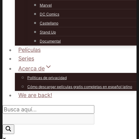
Marvel
DC Comics
Castellano
Stand Up
Documental
Películas
Series
Acerca de
Políticas de privacidad
Cómo descargar películas gratis completas en español latino
We are back!