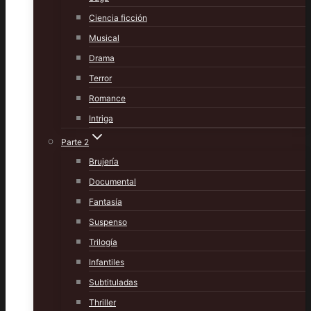
Ciencia ficción
Musical
Drama
Terror
Romance
Intriga
Parte 2
Brujería
Documental
Fantasía
Suspenso
Trilogía
Infantiles
Subtituladas
Thriller