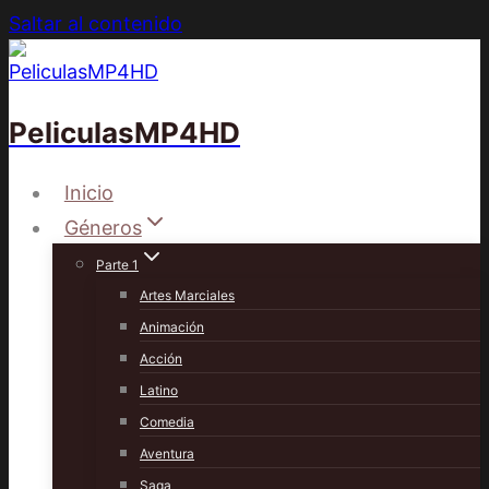
Saltar al contenido
PeliculasMP4HD
Inicio
Géneros
Parte 1
Artes Marciales
Animación
Acción
Latino
Comedia
Aventura
Saga