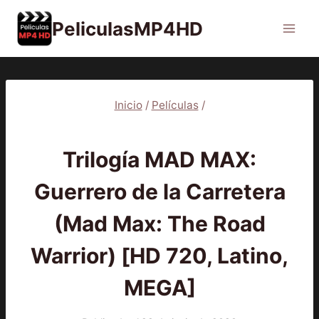
Saltar
PeliculasMP4HD
al
contenido
Inicio
/
Películas
/
PELÍCULAS
Trilogía MAD MAX:
Guerrero de la Carretera
(Mad Max: The Road
Warrior) [HD 720, Latino,
MEGA]