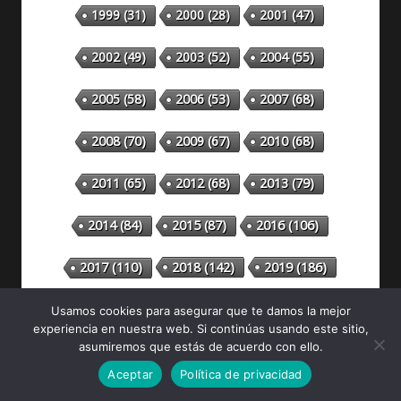
1999
(31)
2000
(28)
2001
(47)
2002
(49)
2003
(52)
2004
(55)
2005
(58)
2006
(53)
2007
(68)
2008
(70)
2009
(67)
2010
(68)
2011
(65)
2012
(68)
2013
(79)
2014
(84)
2015
(87)
2016
(106)
2018
(142)
2019
(186)
2017
(110)
2020
(299)
2021
(492)
2022
(398)
Usamos cookies para asegurar que te damos la mejor
experiencia en nuestra web. Si continúas usando este sitio,
asumiremos que estás de acuerdo con ello.
2023
(304)
2024
(315)
2025
(330)
Aceptar
Política de privacidad
2026
(81)