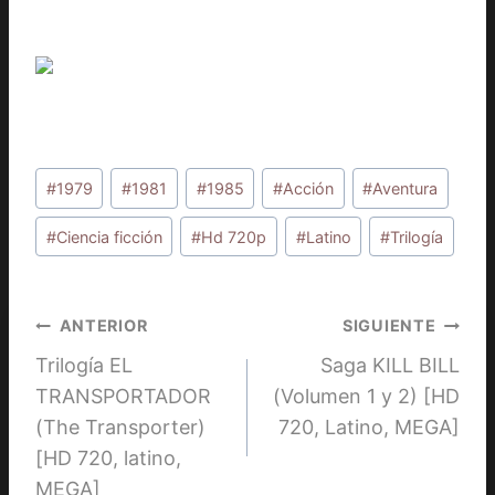
Etiquetas
#
1979
#
1981
#
1985
#
Acción
#
Aventura
de
la
#
Ciencia ficción
#
Hd 720p
#
Latino
#
Trilogía
entrada:
Navegación
ANTERIOR
SIGUIENTE
Trilogía EL
Saga KILL BILL
de
TRANSPORTADOR
(Volumen 1 y 2) [HD
entradas
(The Transporter)
720, Latino, MEGA]
[HD 720, latino,
MEGA]