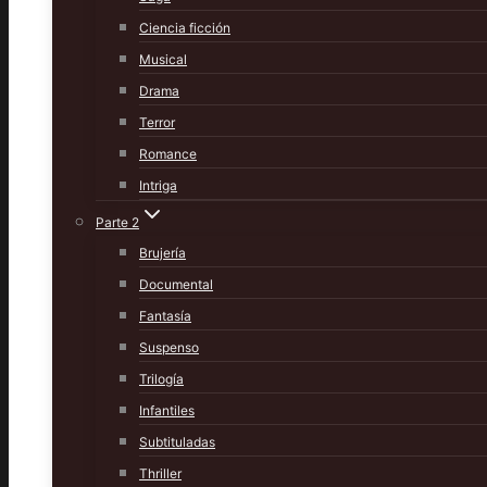
Ciencia ficción
Musical
Drama
Terror
Romance
Intriga
Parte 2
Brujería
Documental
Fantasía
Suspenso
Trilogía
Infantiles
Subtituladas
Thriller