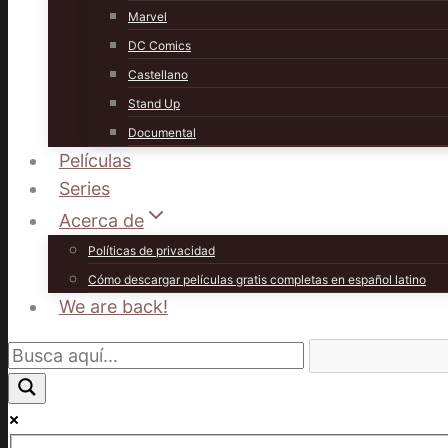
Marvel
DC Comics
Castellano
Stand Up
Documental
Películas
Series
Acerca de
Políticas de privacidad
Cómo descargar películas gratis completas en español latino
We are back!