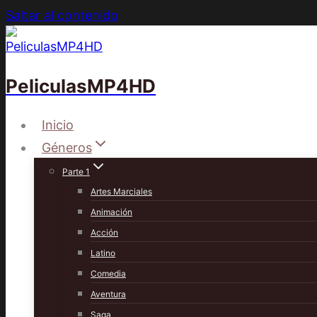
Saltar al contenido
PeliculasMP4HD
Inicio
Géneros
Parte 1
Artes Marciales
Animación
Acción
Latino
Comedia
Aventura
Saga