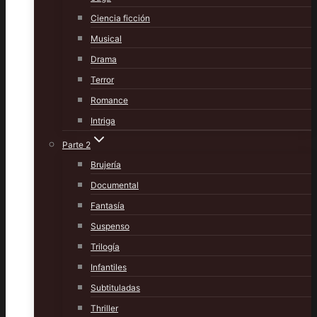
Ciencia ficción
Musical
Drama
Terror
Romance
Intriga
Parte 2
Brujería
Documental
Fantasía
Suspenso
Trilogía
Infantiles
Subtituladas
Thriller