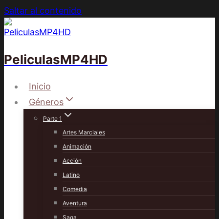
Saltar al contenido
PeliculasMP4HD
Inicio
Géneros
Parte 1
Artes Marciales
Animación
Acción
Latino
Comedia
Aventura
Saga