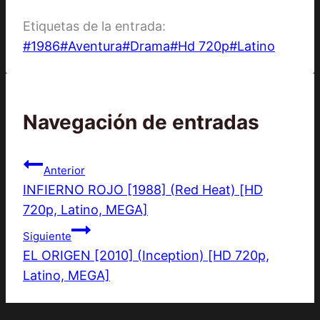
Etiquetas de la entrada:
#
1986
#
Aventura
#
Drama
#
Hd 720p
#
Latino
Navegación de entradas
Anterior
INFIERNO ROJO [1988] (Red Heat) [HD
720p, Latino, MEGA]
Siguiente
EL ORIGEN [2010] (Inception) [HD 720p,
Latino, MEGA]