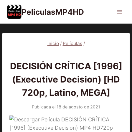
Saltar
PeliculasMP4HD
al
contenido
Inicio
/
Películas
/
PELÍCULAS
DECISIÓN CRÍTICA [1996]
(Executive Decision) [HD
720p, Latino, MEGA]
Publicada el
18 de agosto de 2021