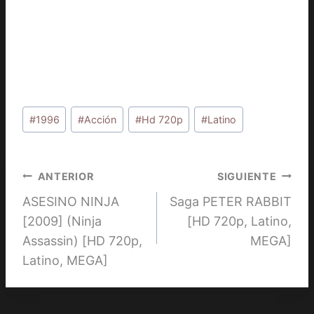
Etiquetas
#
1996
#
Acción
#
Hd 720p
#
Latino
de
la
entrada:
Navegación
ANTERIOR
SIGUIENTE
ASESINO NINJA
Saga PETER RABBIT
de
[2009] (Ninja
[HD 720p, Latino,
entradas
Assassin) [HD 720p,
MEGA]
Latino, MEGA]