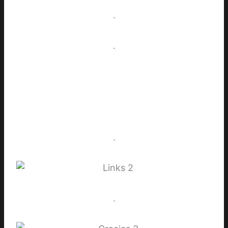
.
.
.
.