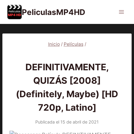
Saltar
PeliculasMP4HD
al
contenido
Inicio
/
Películas
/
PELÍCULAS
DEFINITIVAMENTE,
QUIZÁS [2008]
(Definitely, Maybe) [HD
720p, Latino]
Publicada el
15 de abril de 2021