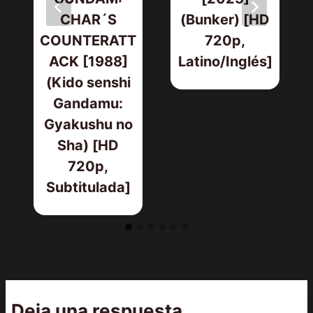
CHAR´S
(Bunker) [HD
COUNTERATT
720p,
ACK [1988]
Latino/Inglés]
(Kido senshi
Gandamu:
Gyakushu no
Sha) [HD
720p,
Subtitulada]
Deja una respuesta