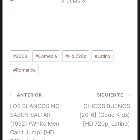
Etiquetas
#
2008
#
Comedia
#
Hd 720p
#
Latino
de
la
#
Romance
entrada:
Navegación
ANTERIOR
SIGUIENTE
LOS BLANCOS NO
CHICOS BUENOS
de
SABEN SALTAR
[2016] (Good Kids)
entradas
[1992] (White Men
[HD 720p, Latino]
Can’t Jump) [HD