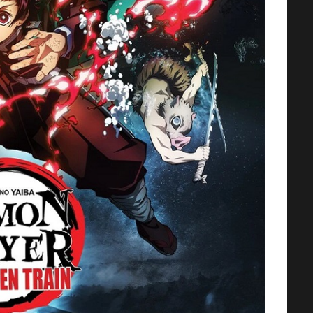
AMOS DEL UNIVERSO [2026] (Mas
of the Universe) [HD 720p,
Latino/Inglés]