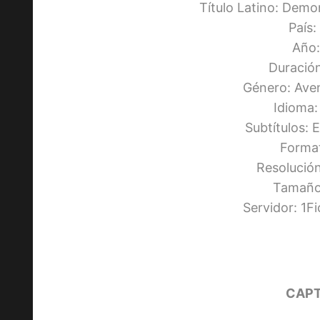
Título Latino: Demon
País
Año:
Duración
Género: Ave
Idioma
Subtítulos: 
Forma
Resolució
Tamaño:
Servidor: 1F
CAPT