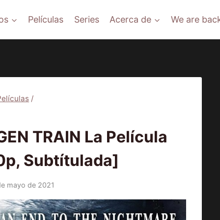
os
Películas
Series
Acerca de
We are back
Películas
/
ÍCULAS
N TRAIN La Película
p, Subtítulada]
de mayo de 2021