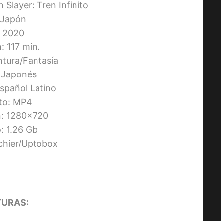
 Slayer: Tren Infinito
: Japón
 2020
: 117 min.
ntura/Fantasía
: Japonés
Español Latino
to: MP4
n: 1280×720
 1.26 Gb
ichier/Uptobox
URAS: