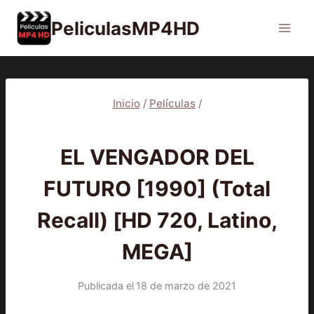
Saltar
PeliculasMP4HD
al
contenido
Inicio
/
Películas
/
PELÍCULAS
EL VENGADOR DEL
FUTURO [1990] (Total
Recall) [HD 720, Latino,
MEGA]
Publicada el
18 de marzo de 2021