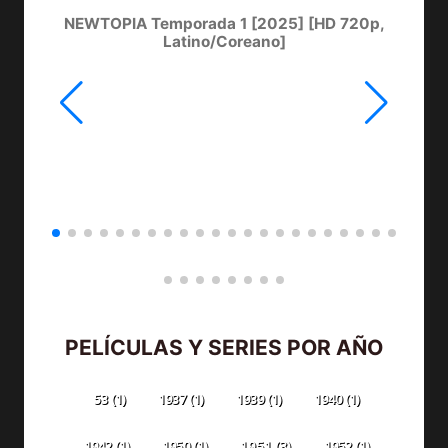
NEWTOPIA Temporada 1 [2025] [HD 720p,
LA
Latino/Coreano]
PELÍCULAS Y SERIES POR AÑO
53
(1)
1937
(1)
1939
(1)
1940
(1)
1942
(1)
1950
(1)
1951
(3)
1952
(1)