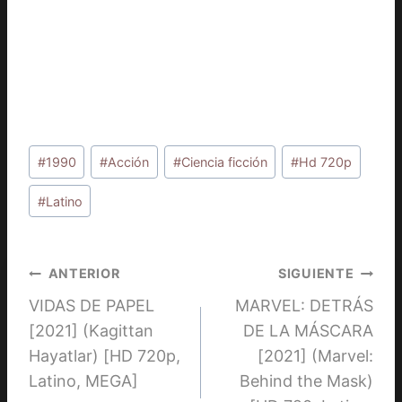
Etiquetas
#
1990
#
Acción
#
Ciencia ficción
#
Hd 720p
de
la
#
Latino
entrada:
Navegación
ANTERIOR
SIGUIENTE
VIDAS DE PAPEL
MARVEL: DETRÁS
de
[2021] (Kagittan
DE LA MÁSCARA
entradas
Hayatlar) [HD 720p,
[2021] (Marvel:
Latino, MEGA]
Behind the Mask)