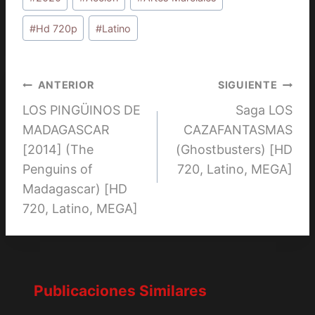
de
la
#
Hd 720p
#
Latino
entrada:
Navegación
ANTERIOR
SIGUIENTE
LOS PINGÜINOS DE
Saga LOS
de
MADAGASCAR
CAZAFANTASMAS
entradas
[2014] (The
(Ghostbusters) [HD
Penguins of
720, Latino, MEGA]
Madagascar) [HD
720, Latino, MEGA]
Publicaciones Similares