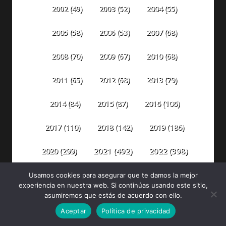
2002
(49)
2003
(52)
2004
(55)
2005
(58)
2006
(53)
2007
(68)
2008
(70)
2009
(67)
2010
(68)
2011
(65)
2012
(68)
2013
(79)
2014
(84)
2015
(87)
2016
(106)
2018
(142)
2019
(186)
2017
(110)
2020
(299)
2021
(492)
2022
(398)
2023
(304)
2024
(315)
2025
(330)
Usamos cookies para asegurar que te damos la mejor
experiencia en nuestra web. Si continúas usando este sitio,
asumiremos que estás de acuerdo con ello.
2026
(81)
Aceptar
Política de privacidad