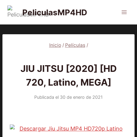
Saltar
PeliculasMP4HD
al
contenido
Inicio
/
Películas
/
PELÍCULAS
JIU JITSU [2020] [HD
720, Latino, MEGA]
Publicada el
30 de enero de 2021