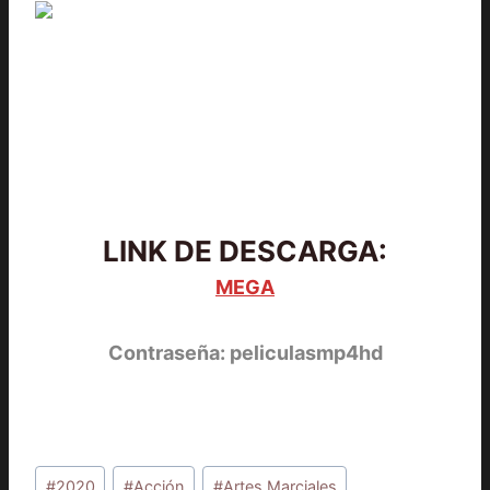
LINK DE DESCARGA:
MEGA
Contraseña: peliculasmp4hd
Etiquetas
#
2020
#
Acción
#
Artes Marciales