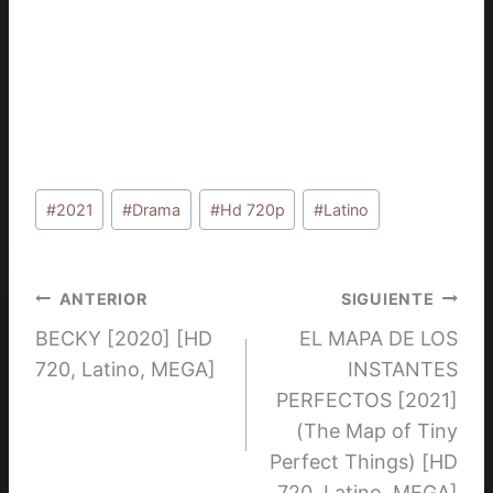
Etiquetas
#
2021
#
Drama
#
Hd 720p
#
Latino
de
la
entrada:
Navegación
ANTERIOR
SIGUIENTE
BECKY [2020] [HD
EL MAPA DE LOS
de
720, Latino, MEGA]
INSTANTES
entradas
PERFECTOS [2021]
(The Map of Tiny
Perfect Things) [HD
720, Latino, MEGA]