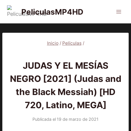
Saltar
PeliculasMP4HD
al
contenido
Inicio
/
Películas
/
2021
|
PELÍCULAS
JUDAS Y EL MESÍAS
NEGRO [2021] (Judas and
the Black Messiah) [HD
720, Latino, MEGA]
Publicada el
19 de marzo de 2021