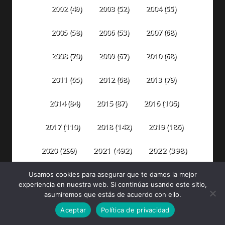
2002
(49)
2003
(52)
2004
(55)
2005
(58)
2006
(53)
2007
(68)
2008
(70)
2009
(67)
2010
(68)
2011
(65)
2012
(68)
2013
(79)
2014
(84)
2015
(87)
2016
(106)
2018
(142)
2019
(186)
2017
(110)
2020
(299)
2021
(492)
2022
(398)
2023
(304)
2024
(316)
2025
(330)
Usamos cookies para asegurar que te damos la mejor
experiencia en nuestra web. Si continúas usando este sitio,
asumiremos que estás de acuerdo con ello.
2026
(82)
Aceptar
Política de privacidad