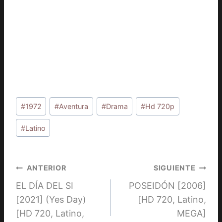
Etiquetas
#
1972
#
Aventura
#
Drama
#
Hd 720p
de
la
#
Latino
entrada:
Navegación
ANTERIOR
SIGUIENTE
EL DÍA DEL SI
POSEIDÓN [2006]
de
[2021] (Yes Day)
[HD 720, Latino,
entradas
[HD 720, Latino,
MEGA]