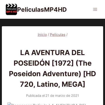
Saltar
PeliculasMP4HD
al
contenido
Inicio
/
Películas
/
PELÍCULAS
LA AVENTURA DEL
POSEIDÓN [1972] (The
Poseidon Adventure) [HD
720, Latino, MEGA]
Publicada el
21 de marzo de 2021