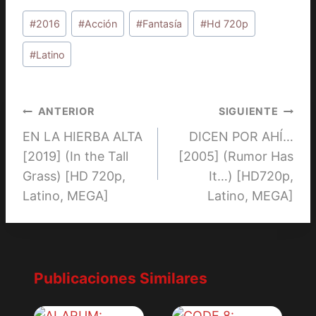
Etiquetas
#
2016
#
Acción
#
Fantasía
#
Hd 720p
de
la
#
Latino
entrada:
Navegación
ANTERIOR
SIGUIENTE
EN LA HIERBA ALTA
DICEN POR AHÍ…
de
[2019] (In the Tall
[2005] (Rumor Has
entradas
Grass) [HD 720p,
It…) [HD720p,
Latino, MEGA]
Latino, MEGA]
Publicaciones Similares