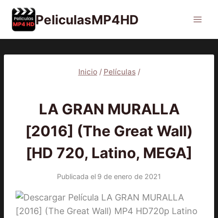
Saltar
PeliculasMP4HD
al
contenido
Inicio
/
Películas
/
PELÍCULAS
LA GRAN MURALLA
[2016] (The Great Wall)
[HD 720, Latino, MEGA]
Publicada el
9 de enero de 2021