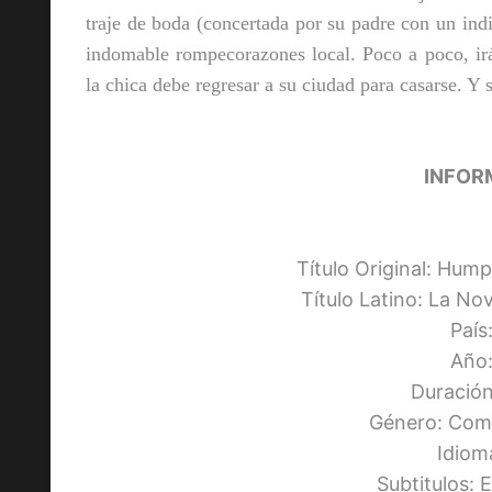
traje de boda (concertada por su padre con un i
indomable rompecorazones local. Poco a poco, ir
la chica debe regresar a su ciudad para casarse. Y 
INFOR
Título Original: Hum
Título Latino: La N
País
Año:
Duración
Género: Com
Idiom
Subtitulos: 