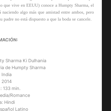
ndio que vive en EEUU) conoce a Humpty Sharma, el
á naciendo algo más que amistad entre ambos, pero
su padre no está dispuesto a que la boda se cancele.
MACIÓN:
pty Sharma Ki Dulhania
ovia de Humpty Sharma
: India
 2014
: 133 min.
edia/Romance
a: Hindi
Español Latino