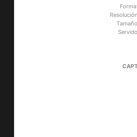
Forma
Resolució
Tamaño:
Servid
CAPT