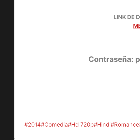
LINK DE 
M
Contraseña: 
Etiquetas
#
2014
#
Comedia
#
Hd 720p
#
Hindi
#
Romance
de