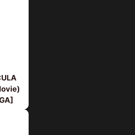
CULA
Movie)
EGA]