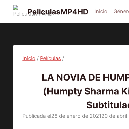
Saltar
PeliculasMP4HD
Inicio
Géner
al
contenido
Inicio
/
Películas
/
Películas
LA NOVIA DE HUM
(Humpty Sharma Ki
Subtitul
Publicada el
28 de enero de 2021
20 de abril