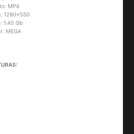
to: MP4
n: 1280×550
 1.45 Gb
or: MEGA
URAS: