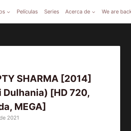
os
Películas
Series
Acerca de
We are back
PTY SHARMA [2014]
 Dulhania) [HD 720,
ada, MEGA]
 de 2021