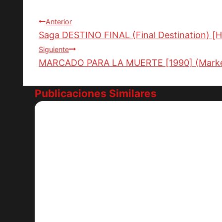
la
entrada:
Navegación
Anterior
Saga DESTINO FINAL (Final Destination) [
de
Siguiente
entradas
MARCADO PARA LA MUERTE [1990] (Marked 
Publicaciones Similares