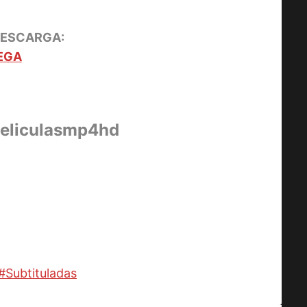
DESCARGA:
EGA
peliculasmp4hd
#
Subtituladas