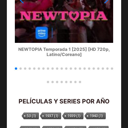
NEWTOPIA Temporada 1 [2025] [HD 720p,
LA
Latino/Coreano]
PELÍCULAS Y SERIES POR AÑO
53
(1)
1937
(1)
1939
(1)
1940
(1)