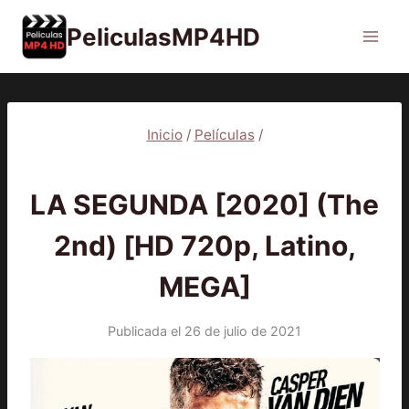
Saltar
PeliculasMP4HD
al
contenido
Inicio
/
Películas
/
PELÍCULAS
LA SEGUNDA [2020] (The
2nd) [HD 720p, Latino,
MEGA]
Publicada el
26 de julio de 2021