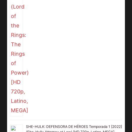
SHE-HULK: DEFENSORA DE HÉROES Temporada 1 [2022]
(She-Hulk: Attorney at Law) [HD 720p, Latino, MEGA]