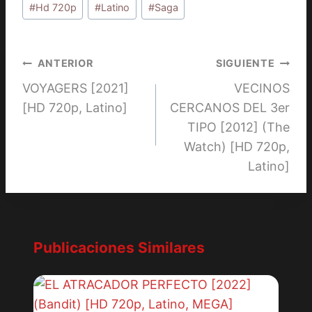
la
#
Hd 720p
#
Latino
#
Saga
entrada:
Navegación
ANTERIOR
SIGUIENTE
VOYAGERS [2021]
VECINOS
de
[HD 720p, Latino]
CERCANOS DEL 3er
entradas
TIPO [2012] (The
Watch) [HD 720p,
Latino]
Publicaciones Similares