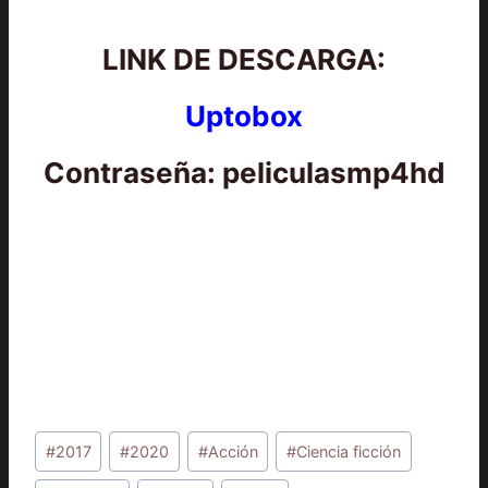
LINK DE DESCARGA:
Uptobox
Contraseña: peliculasmp4hd
Etiquetas
#
2017
#
2020
#
Acción
#
Ciencia ficción
de