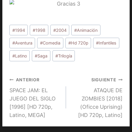
Etiquetas
#
1994
#
1998
#
2004
#
Animación
de
la
#
Aventura
#
Comedia
#
Hd 720p
#
Infantiles
entrada:
#
Latino
#
Saga
#
Trilogía
Navegación
ANTERIOR
SIGUIENTE
SPACE JAM: EL
ATAQUE DE
de
JUEGO DEL SIGLO
ZOMBIES [2018]
entradas
[1996] [HD 720p,
(Oficce Uprising)
Latino, MEGA]
[HD 720p, Latino]