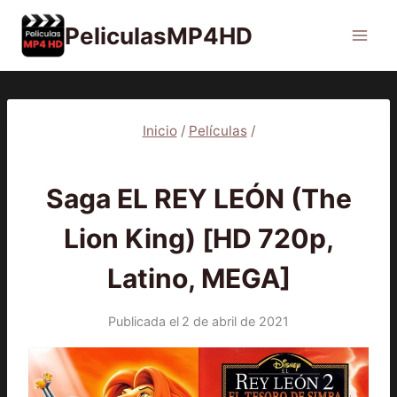
Saltar
PeliculasMP4HD
al
contenido
Inicio
/
Películas
/
PELÍCULAS
Saga EL REY LEÓN (The
Lion King) [HD 720p,
Latino, MEGA]
Publicada el
2 de abril de 2021