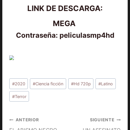
LINK DE DESCARGA:
MEGA
Contraseña: peliculasmp4hd
Etiquetas
#
2020
#
Ciencia ficción
#
Hd 720p
#
Latino
de
la
#
Terror
entrada:
Navegación
ANTERIOR
SIGUIENTE