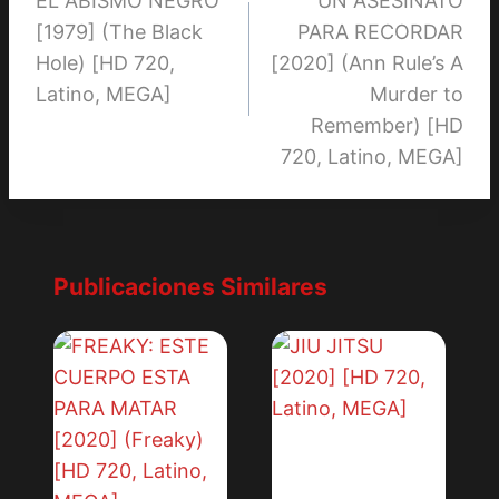
EL ABISMO NEGRO
UN ASESINATO
de
[1979] (The Black
PARA RECORDAR
entradas
Hole) [HD 720,
[2020] (Ann Rule’s A
Latino, MEGA]
Murder to
Remember) [HD
720, Latino, MEGA]
Publicaciones Similares