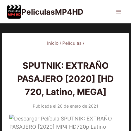
Saltar
PeliculasMP4HD
al
contenido
Inicio
/
Películas
/
PELÍCULAS
SPUTNIK: EXTRAÑO
PASAJERO [2020] [HD
720, Latino, MEGA]
Publicada el
20 de enero de 2021