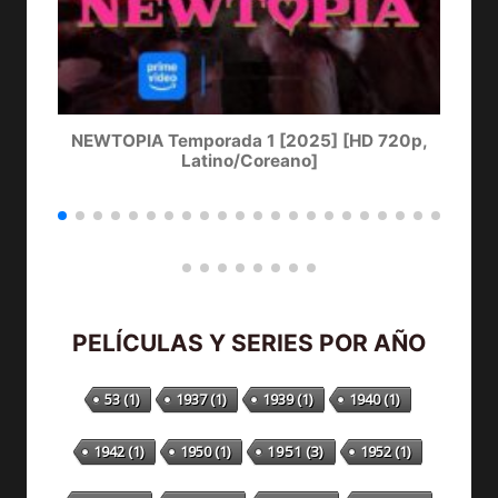
NEWTOPIA Temporada 1 [2025] [HD 720p,
LA
Latino/Coreano]
PELÍCULAS Y SERIES POR AÑO
53
(1)
1937
(1)
1939
(1)
1940
(1)
1942
(1)
1950
(1)
1951
(3)
1952
(1)