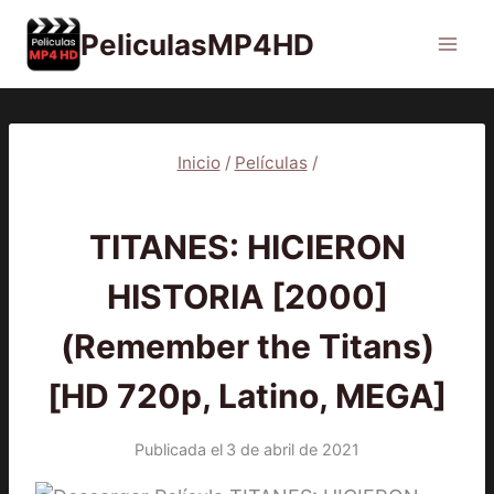
Saltar
PeliculasMP4HD
al
contenido
Inicio
/
Películas
/
PELÍCULAS
TITANES: HICIERON
HISTORIA [2000]
(Remember the Titans)
[HD 720p, Latino, MEGA]
Publicada el
3 de abril de 2021