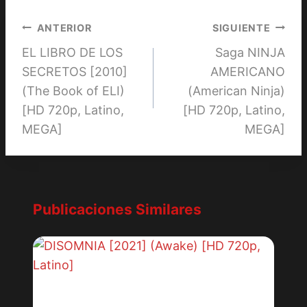
la
entrada:
Navegación
ANTERIOR
SIGUIENTE
EL LIBRO DE LOS
Saga NINJA
de
SECRETOS [2010]
AMERICANO
entradas
(The Book of ELI)
(American Ninja)
[HD 720p, Latino,
[HD 720p, Latino,
MEGA]
MEGA]
Publicaciones Similares