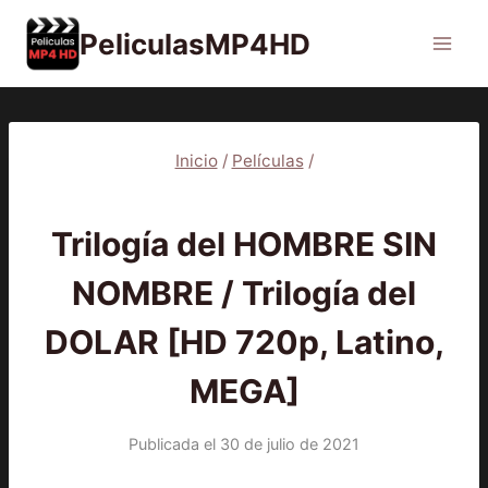
Saltar
PeliculasMP4HD
al
contenido
Inicio
/
Películas
/
PELÍCULAS
Trilogía del HOMBRE SIN
NOMBRE / Trilogía del
DOLAR [HD 720p, Latino,
MEGA]
Publicada el
30 de julio de 2021