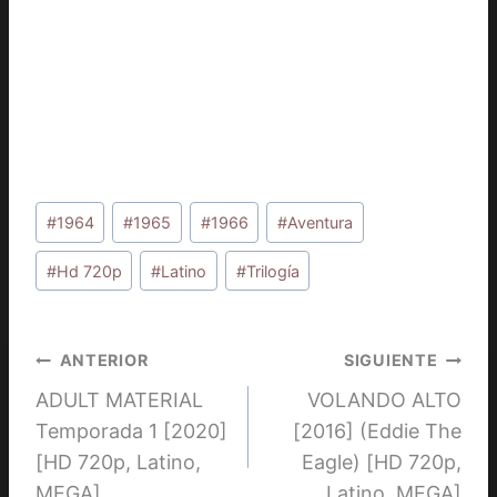
Etiquetas
#
1964
#
1965
#
1966
#
Aventura
de
la
#
Hd 720p
#
Latino
#
Trilogía
entrada:
Navegación
ANTERIOR
SIGUIENTE
ADULT MATERIAL
VOLANDO ALTO
de
Temporada 1 [2020]
[2016] (Eddie The
entradas
[HD 720p, Latino,
Eagle) [HD 720p,
MEGA]
Latino, MEGA]