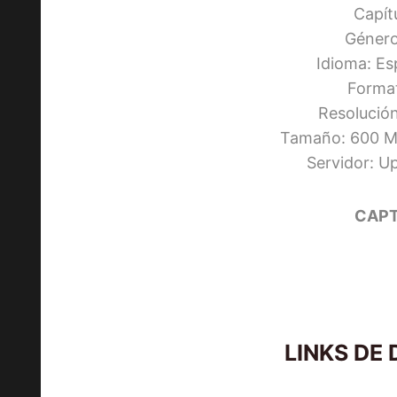
Capít
Género
Idioma: Es
Forma
Resolució
Tamaño: 600 Mb
Servidor: 
CAPT
LINKS DE