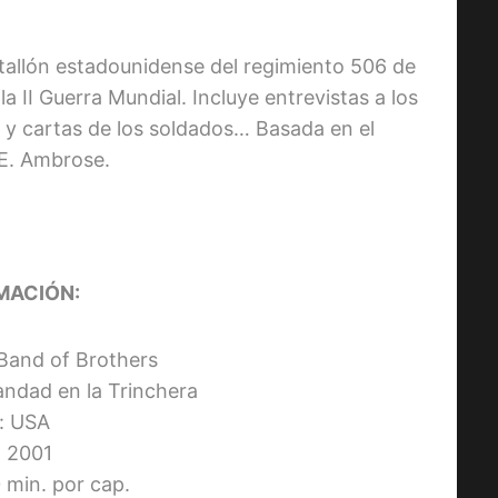
atallón estadounidense del regimiento 506 de
a II Guerra Mundial. Incluye entrevistas a los
s y cartas de los soldados… Basada en el
 E. Ambrose.
MACIÓN:
: Band of Brothers
andad en la Trinchera
s: USA
 2001
 min. por cap.