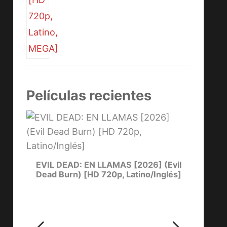
Películas recientes
DE
EVIL DEAD: EN LLAMAS [2026] (Evil
EL C
Dead Burn) [HD 720p, Latino/Inglés]
Day 