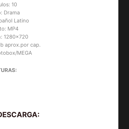
ulos: 10
: Drama
pañol Latino
to: MP4
n: 1280×720
 aprox.por cap.
Uptobox/MEGA
URAS:
 DESCARGA: