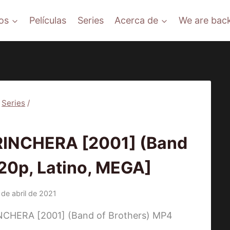
os
Películas
Series
Acerca de
We are back
Series
/
RIES
INCHERA [2001] (Band
720p, Latino, MEGA]
 de abril de 2021