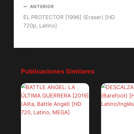
Navegación
ANTERIOR
EL PROTECTOR [1996] (Eraser) [HD
de
720p, Latino]
entradas
Publicaciones Similares