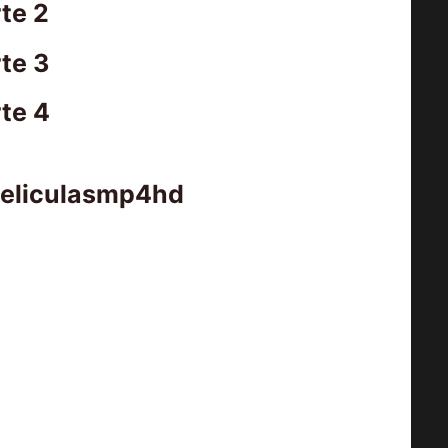
te 2
te 3
te 4
peliculasmp4hd