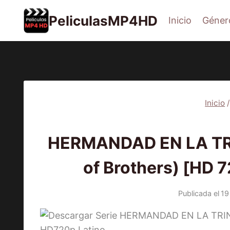
Saltar
PeliculasMP4HD
Inicio
Géner
al
contenido
Inicio
/
SE
HERMANDAD EN LA TR
of Brothers) [HD 
Publicada el
19