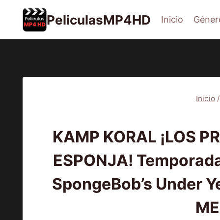
Saltar
PeliculasMP4HD
Inicio
Géner
al
contenido
Inicio
/
2021
KAMP KORAL ¡LOS P
ESPONJA! Temporada 
SpongeBob’s Under Ye
ME