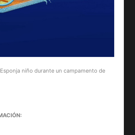
b Esponja niño durante un campamento de
MACIÓN: