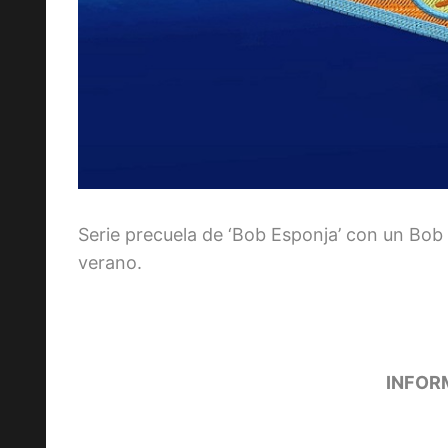
Serie precuela de ‘Bob Esponja’ con un Bo
verano.
INFOR