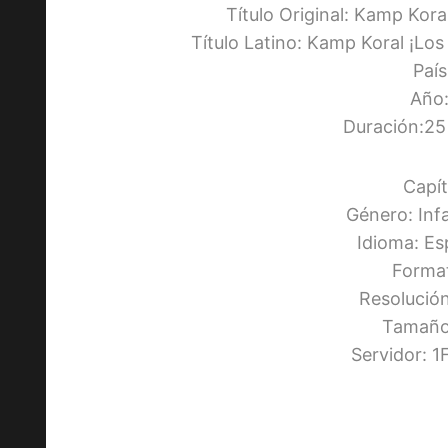
Título Original: Kamp Kor
Título Latino: Kamp Koral ¡Lo
Paí
Año:
Duración:25
Capít
Género: Inf
Idioma: Es
Forma
Resolució
Tamaño:
Servidor: 