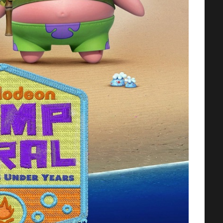
AMOS DEL UNIVERSO [2026] (Mas
of the Universe) [HD 720p,
Latino/Inglés]