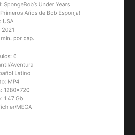
al: SpongeBob’s Under Years
s Primeros Años de Bob Esponja!
s: USA
 2021
 min. por cap.
ulos: 6
antil/Aventura
pañol Latino
to: MP4
n: 1280×720
 1.47 Gb
1Fichier/MEGA