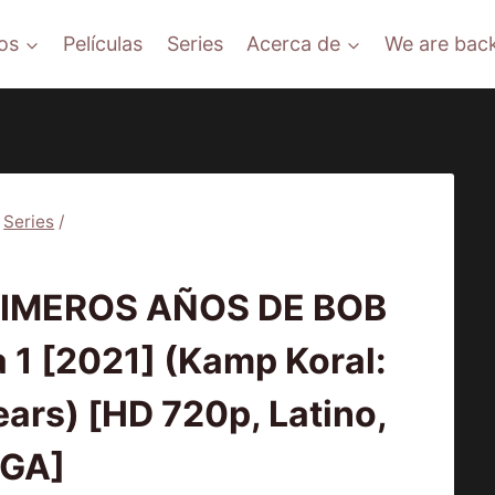
os
Películas
Series
Acerca de
We are back
Series
/
|
SERIES
RIMEROS AÑOS DE BOB
1 [2021] (Kamp Koral:
ars) [HD 720p, Latino,
GA]