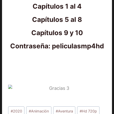
Capítulos 1 al 4
Capítulos 5 al 8
Capítulos 9 y 10
Contraseña: peliculasmp4hd
Etiquetas
#
2020
#
Animación
#
Aventura
#
Hd 720p