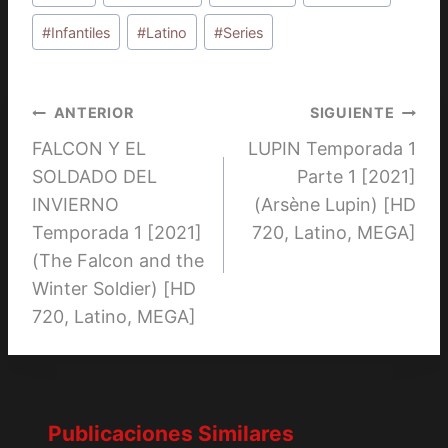
de
la
#
Infantiles
#
Latino
#
Series
entrada:
Navegación
ANTERIOR
SIGUIENTE
FALCON Y EL
LUPIN Temporada 1
de
SOLDADO DEL
Parte 1 [2021]
entradas
INVIERNO
(Arsène Lupin) [HD
Temporada 1 [2021]
720, Latino, MEGA]
(The Falcon and the
Winter Soldier) [HD
720, Latino, MEGA]
Publicaciones Similares