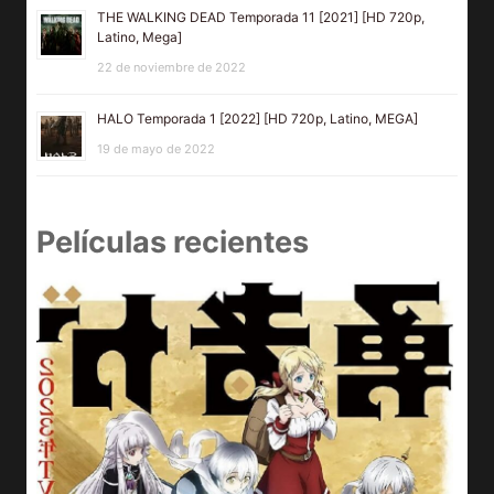
THE WALKING DEAD Temporada 11 [2021] [HD 720p,
Latino, Mega]
22 de noviembre de 2022
HALO Temporada 1 [2022] [HD 720p, Latino, MEGA]
19 de mayo de 2022
Películas recientes
D
Y