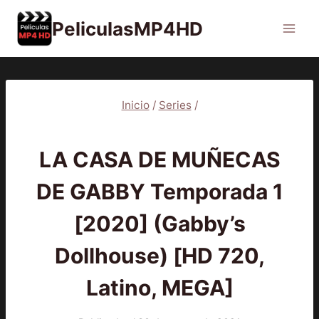
Saltar
PeliculasMP4HD
al
contenido
Inicio
/
Series
/
SERIES
LA CASA DE MUÑECAS
DE GABBY Temporada 1
[2020] (Gabby’s
Dollhouse) [HD 720,
Latino, MEGA]