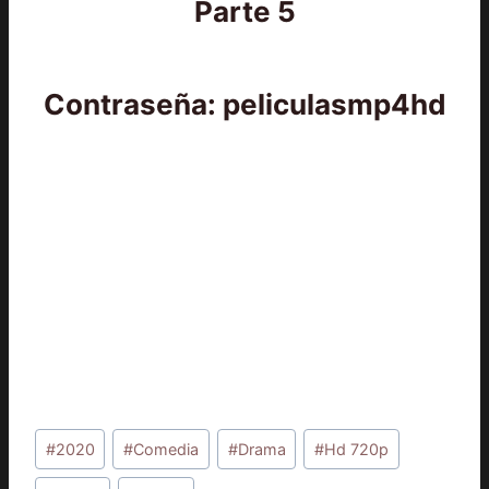
Parte 5
Contraseña: peliculasmp4hd
Etiquetas
#
2020
#
Comedia
#
Drama
#
Hd 720p
de