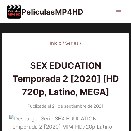
Saltar
PeliculasMP4HD
al
contenido
Inicio
/
Series
/
SERIES
SEX EDUCATION
Temporada 2 [2020] [HD
720p, Latino, MEGA]
Publicada el
21 de septiembre de 2021