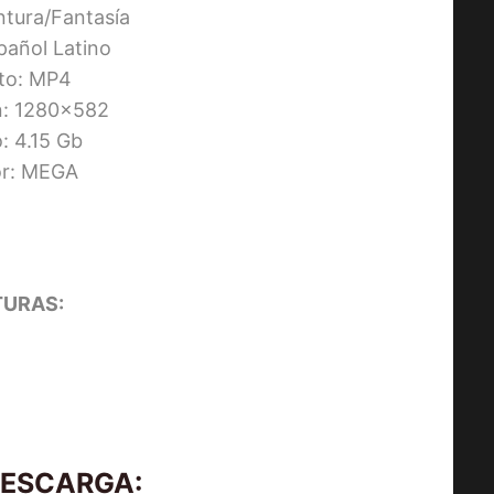
ntura/Fantasía
pañol Latino
to: MP4
n: 1280×582
: 4.15 Gb
or: MEGA
URAS:
DESCARGA: