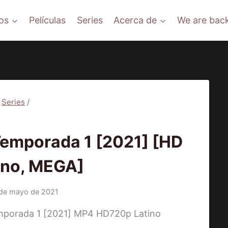
os
Películas
Series
Acerca de
We are back
Series
/
|
SERIES
mporada 1 [2021] [HD
ino, MEGA]
 de mayo de 2021