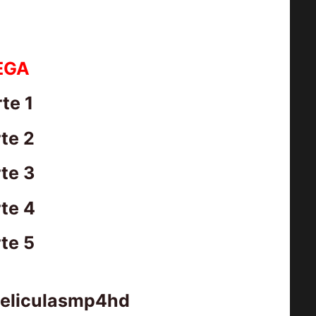
EGA
te 1
te 2
AMOS DEL UNIVERSO [2026] (Mas
te 3
of the Universe) [HD 720p,
Latino/Inglés]
te 4
te 5
peliculasmp4hd