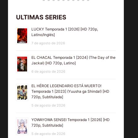
UNIDAD
LEÓN [1990]
[20
ESPECIAL
(Lionheart)
720p,
ULTIMAS SERIES
Temporada 1
[HD 720p,
M
LUCKY Temporada 1 [2026] [HD 720p,
[2025] [HD
Latino,
Latino/Inglés]
720p,
MEGA]
7 de agosto de 2026
Latino/Inglés]
EL CHACAL Temporada 1 [2024] (The Day of the
Jackal) [HD 720p, Latino]
6 de agosto de 2026
EL HÉROE LEGENDARIO ESTÁ MUERTO!
Temporada 1 [2023] (Yuusha ga Shinda!) [HD
720p, Subtitulada]
5 de agosto de 2026
YOWAYOWA SENSEI Temporada 1 [2026] [HD
720p, Subtitulada]
5 de agosto de 2026