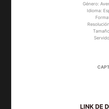
Género: Ave
Idioma: Es
Forma
Resolució
Tamaño
Servid
CAPT
LINK DE 