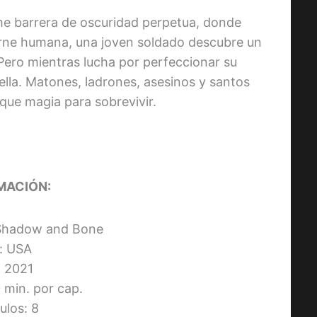
e barrera de oscuridad perpetua, donde
carne humana, una joven soldado descubre un
 Pero mientras lucha por perfeccionar su
ella. Matones, ladrones, asesinos y santos
que magia para sobrevivir.
MACIÓN:
: Shadow and Bone
s: USA
 2021
 min. por cap.
ulos: 8