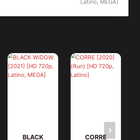
Latino, MEGA]
BLACK
CORRE