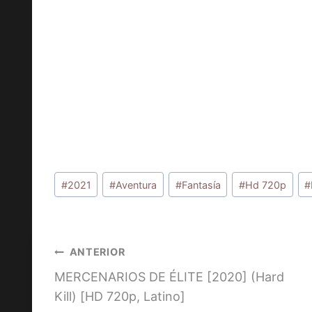
Etiquetas
#
2021
#
Aventura
#
Fantasía
#
Hd 720p
#
de
la
entrada:
Navegación
ANTERIOR
MERCENARIOS DE ÉLITE [2020] (Hard
de
Kill) [HD 720p, Latino]