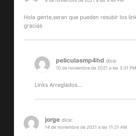
9 de noviembre de 2021 a las 4:46 PM
Hola gente,seran que pueden resubir los l
gracias
peliculasmp4hd
dice:
10 de noviembre de 2021 a las 3:31 P
Links Arreglados…
jorge
dice:
14 de noviembre de 2021 a las 11:21 AM