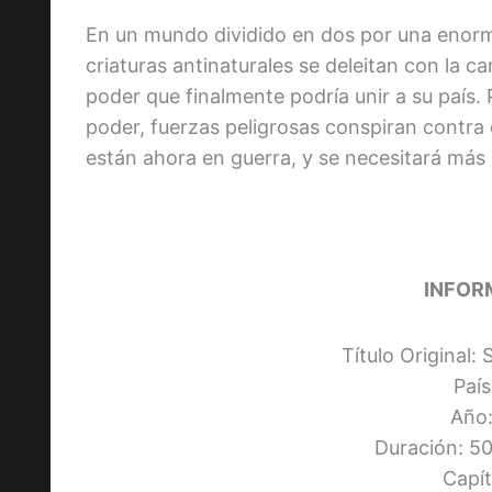
En un mundo dividido en dos por una enorm
criaturas antinaturales se deleitan con la 
poder que finalmente podría unir a su país.
poder, fuerzas peligrosas conspiran contra 
están ahora en guerra, y se necesitará más 
INFOR
Título Original
Paí
Año:
Duración: 50
Capít