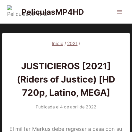
Saltar
PeliculasMP4HD
al
contenido
Inicio
/
2021
/
2021
|
PELÍCULAS
JUSTICIEROS [2021]
(Riders of Justice) [HD
720p, Latino, MEGA]
Publicada el
4 de abril de 2022
El militar Markus debe regresar a casa con su