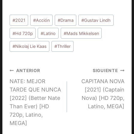
Etiquetas
#
2021
#
Acción
#
Drama
#
Gustav Lindh
de
la
#
Hd 720p
#
Latino
#
Mads Mikkelsen
entrada:
#
Nikolaj Lie Kaas
#
Thriller
Navegación
ANTERIOR
SIGUIENTE
NATE: MEJOR
CAPITANA NOVA
de
TARDE QUE NUNCA
[2021] (Captain
entradas
[2022] (Better Nate
Nova) [HD 720p,
Than Ever) [HD
Latino, MEGA]
720p, Latino,
MEGA]