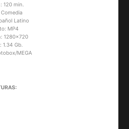
CHUN-LI [2009] [HD 720p,
: 120 min.
Latino/Inglés]
 Comedia
pañol Latino
to: MP4
n: 1280×720
 1.34 Gb.
Uptobox/MEGA
URAS: