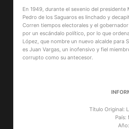
En 1949, durante el sexenio del presidente 
Pedro de los Saguaros es linchado y decapit
Corren tiempos electorales y el gobernador 
por un escándalo político, por lo que ordena
López, que nombre un nuevo alcalde para S
es Juan Vargas, un inofensivo y fiel miemb
corrupto como su antecesor.
INFOR
Título Original:
País:
Año: