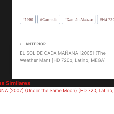
Etiquetas
#
1999
#
Comedia
#
Damián Alcázar
#
Hd 72
de
la
entrada:
Navegación
ANTERIOR
EL SOL DE CADA MAÑANA [2005] (The
de
Weather Man) [HD 720p, Latino, MEGA]
entradas
es Similares