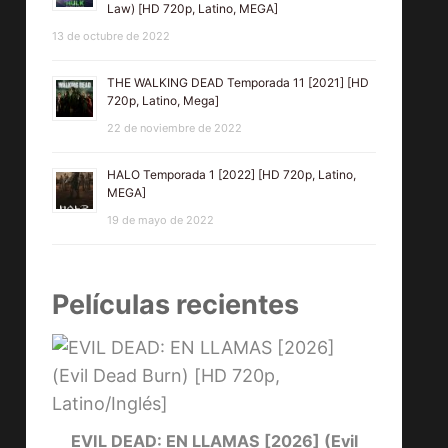
Law) [HD 720p, Latino, MEGA]
13 de octubre de 2022
THE WALKING DEAD Temporada 11 [2021] [HD
720p, Latino, Mega]
22 de noviembre de 2022
HALO Temporada 1 [2022] [HD 720p, Latino,
MEGA]
19 de mayo de 2022
Películas recientes
DE
EVIL DEAD: EN LLAMAS [2026] (Evil
EL C