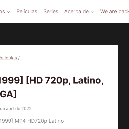
os
Películas
Series
Acerca de
We are back
Películas
/
ÍCULAS
999] [HD 720p, Latino,
GA]
 de abril de 2022