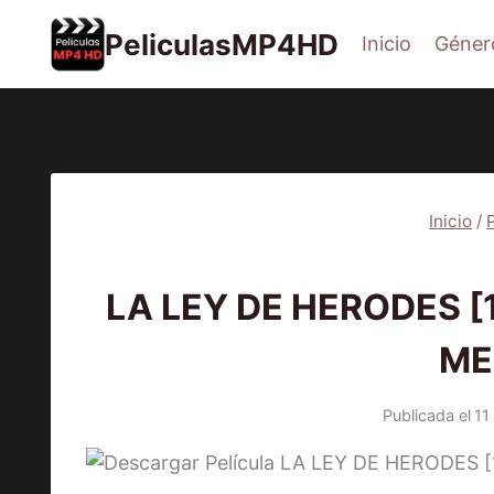
Saltar
PeliculasMP4HD
Inicio
Géner
al
contenido
Inicio
/
PEL
LA LEY DE HERODES [1
ME
Publicada el
11