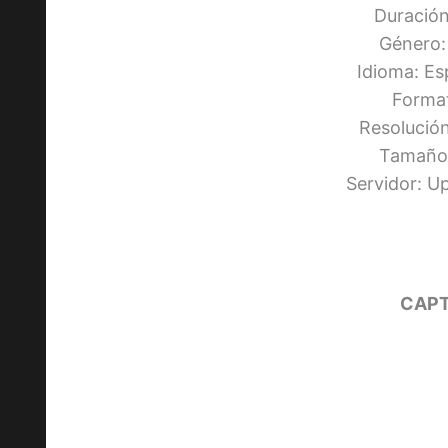
Duración
Género:
Idioma: Es
Forma
Resolució
Tamaño:
Servidor: 
CAPT