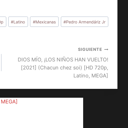
0p
#
Latino
#
Mexicanas
#
Pedro Armendáriz Jr
SIGUIENTE
DIOS MÍO, ¡LOS NIÑOS HAN VUELTO!
[2021] (Chacun chez soi) [HD 720p,
Latino, MEGA]