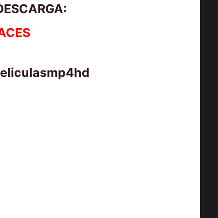
 DESCARGA:
ACES
peliculasmp4hd