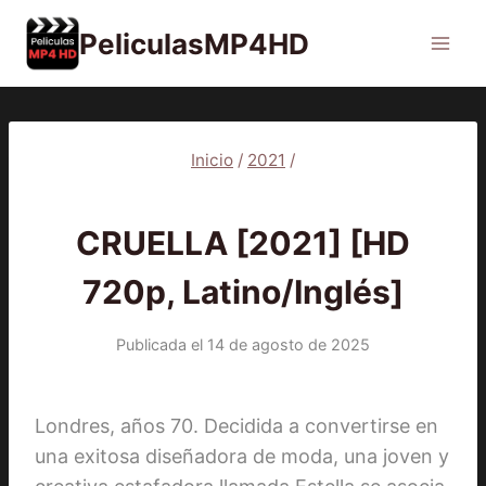
Saltar
PeliculasMP4HD
al
contenido
Inicio
/
2021
/
2021
|
PELÍCULAS
CRUELLA [2021] [HD
720p, Latino/Inglés]
Publicada el
14 de agosto de 2025
Londres, años 70. Decidida a convertirse en
una exitosa diseñadora de moda, una joven y