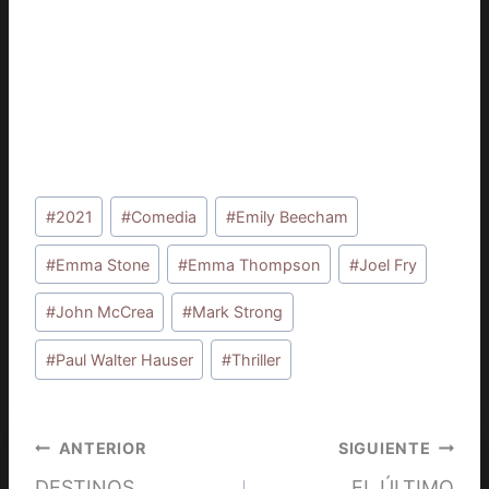
Etiquetas
#
2021
#
Comedia
#
Emily Beecham
de
la
#
Emma Stone
#
Emma Thompson
#
Joel Fry
entrada:
#
John McCrea
#
Mark Strong
#
Paul Walter Hauser
#
Thriller
Navegación
ANTERIOR
SIGUIENTE
DESTINOS
EL ÚLTIMO