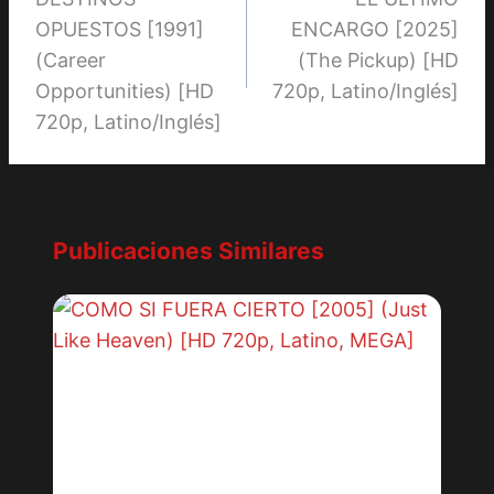
de
OPUESTOS [1991]
ENCARGO [2025]
entradas
(Career
(The Pickup) [HD
Opportunities) [HD
720p, Latino/Inglés]
720p, Latino/Inglés]
Publicaciones Similares