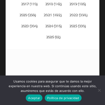
2018
(142)
2019
(186)
2017
(110)
2020
(299)
2021
(492)
2022
(398)
2023
(304)
2024
(316)
2025
(330)
2026
(82)
PELÍCULAS DE MARVEL
Usamos cookies para asegurar que te damos la mejor
experiencia en nuestra web. Si continúas usando este sitio,
SPIDER-MAN: UN NUEVO DÍA [2026] (Spider-Man:
asumiremos que estás de acuerdo con ello.
Brand New Day) [HDTV, Latino]
Aceptar
Política de privacidad