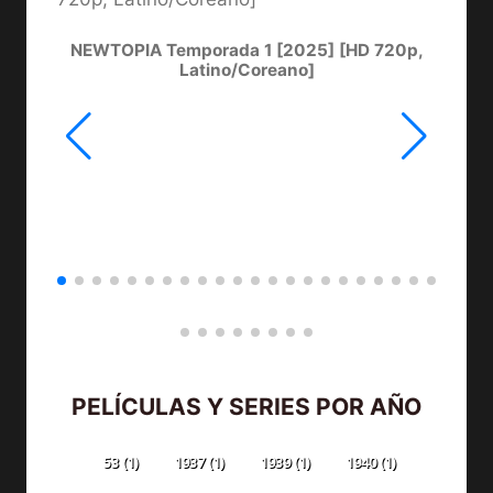
NEWTOPIA Temporada 1 [2025] [HD 720p,
LA
Latino/Coreano]
PELÍCULAS Y SERIES POR AÑO
53
(1)
1937
(1)
1939
(1)
1940
(1)