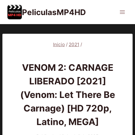
Saltar
PeliculasMP4HD
al
contenido
Inicio
/
2021
/
2021
|
PELÍCULAS
VENOM 2: CARNAGE
LIBERADO [2021]
(Venom: Let There Be
Carnage) [HD 720p,
Latino, MEGA]