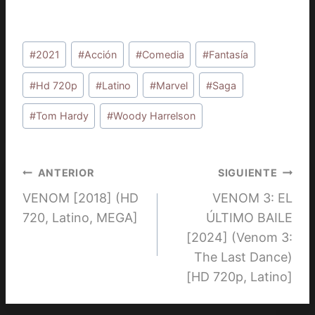
Etiquetas
#
2021
#
Acción
#
Comedia
#
Fantasía
de
la
#
Hd 720p
#
Latino
#
Marvel
#
Saga
entrada:
#
Tom Hardy
#
Woody Harrelson
Navegación
ANTERIOR
SIGUIENTE
VENOM [2018] (HD
VENOM 3: EL
de
720, Latino, MEGA]
ÚLTIMO BAILE
entradas
[2024] (Venom 3:
The Last Dance)
[HD 720p, Latino]