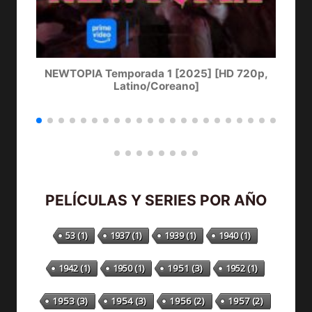
NEWTOPIA Temporada 1 [2025] [HD 720p,
LA
Latino/Coreano]
PELÍCULAS Y SERIES POR AÑO
53
(1)
1937
(1)
1939
(1)
1940
(1)
1942
(1)
1950
(1)
1951
(3)
1952
(1)
1953
(3)
1954
(3)
1956
(2)
1957
(2)