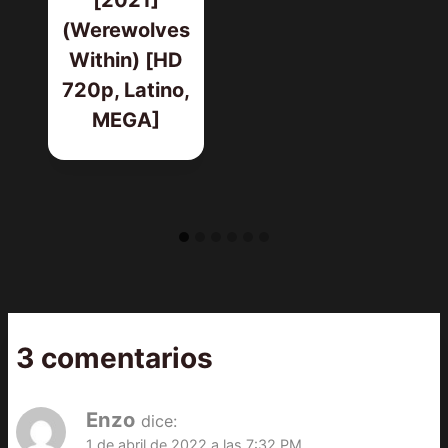
[2021]
(Werewolves
Within) [HD
720p, Latino,
MEGA]
3 comentarios
Enzo
dice:
1 de abril de 2022 a las 7:32 PM