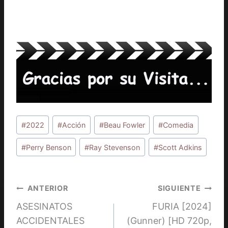
Etiquetas
#
2022
#
Acción
#
Beau Fowler
#
Comedia
de
la
#
Perry Benson
#
Ray Stevenson
#
Scott Adkins
entrada:
Navegación
ANTERIOR
SIGUIENTE
ASESINATOS
FURIA [2024]
de
ACCIDENTALES
(Gunner) [HD 720p,