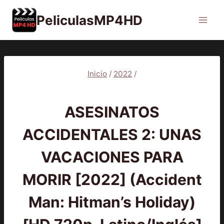
Saltar
PeliculasMP4HD
al
contenido
Inicio
/
2022
/
2022
|
PELÍCULAS
ASESINATOS
ACCIDENTALES 2: UNAS
VACACIONES PARA
MORIR [2022] (Accident
Man: Hitman’s Holiday)