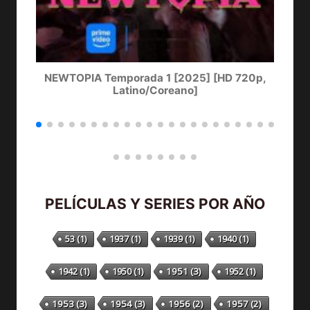
NEWTOPIA Temporada 1 [2025] [HD 720p,
LA
Latino/Coreano]
PELÍCULAS Y SERIES POR AÑO
53
(1)
1937
(1)
1939
(1)
1940
(1)
1942
(1)
1950
(1)
1951
(3)
1952
(1)
1953
(3)
1954
(3)
1956
(2)
1957
(2)