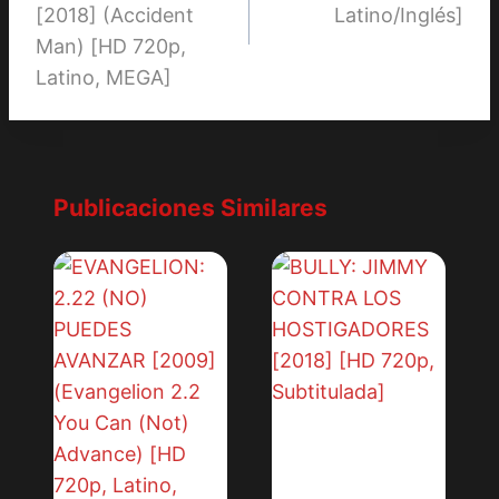
entradas
[2018] (Accident
Latino/Inglés]
Man) [HD 720p,
Latino, MEGA]
Publicaciones Similares