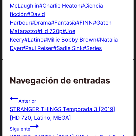
McLaughlin
#
Charlie Heaton
#
Ciencia
ficción
#
David
Harbour
#
Drama
#
Fantasía
#
FINN
#
Gaten
Matarazzo
#
Hd 720p
#
Joe
Keery
#
Latino
#
Millie Bobby Brown
#
Natalia
Dyer
#
Paul Reiser
#
Sadie Sink
#
Series
Navegación de entradas
Anterior
STRANGER THINGS Temporada 3 [2019]
[HD 720, Latino, MEGA]
Siguiente