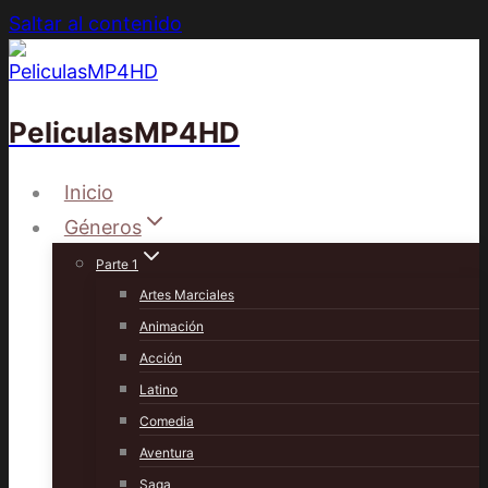
Saltar al contenido
PeliculasMP4HD
Inicio
Géneros
Parte 1
Artes Marciales
Animación
Acción
Latino
Comedia
Aventura
Saga