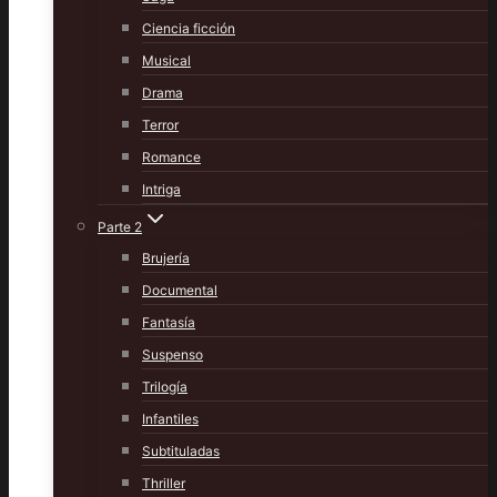
Ciencia ficción
Musical
Drama
Terror
Romance
Intriga
Parte 2
Brujería
Documental
Fantasía
Suspenso
Trilogía
Infantiles
Subtituladas
Thriller