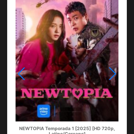
NEWTOPIA Temporada 1 [2025] [HD 720p,
LA
Latino/Coreano]