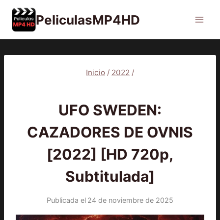
Saltar
PeliculasMP4HD
al
contenido
Inicio
/
2022
/
2022
|
PELÍCULAS
UFO SWEDEN:
CAZADORES DE OVNIS
[2022] [HD 720p,
Subtitulada]
Publicada el
24 de noviembre de 2025