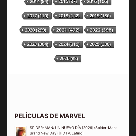
2014
(84)
2015
(87)
2016
(106)
2018
(142)
2019
(186)
2017
(110)
2020
(299)
2021
(492)
2022
(398)
2023
(304)
2024
(316)
2025
(330)
2026
(82)
PELÍCULAS DE MARVEL
SPIDER-MAN: UN NUEVO DÍA [2026] (Spider-Man:
Brand New Day) [HDTV, Latino]