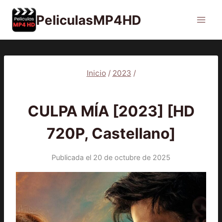
Saltar
PeliculasMP4HD
al
contenido
Inicio
/
2023
/
2023
|
PELÍCULAS
CULPA MÍA [2023] [HD
720P, Castellano]
Publicada el
20 de octubre de 2025