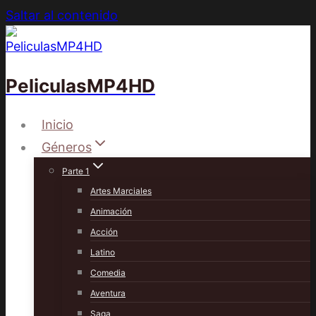
Saltar al contenido
PeliculasMP4HD
Inicio
Géneros
Parte 1
Artes Marciales
Animación
Acción
Latino
Comedia
Aventura
Saga