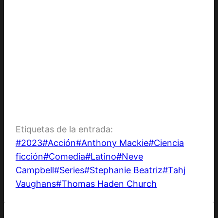
Etiquetas de la entrada:
#
2023
#
Acción
#
Anthony Mackie
#
Ciencia
ficción
#
Comedia
#
Latino
#
Neve
Campbell
#
Series
#
Stephanie Beatriz
#
Tahj
Vaughans
#
Thomas Haden Church