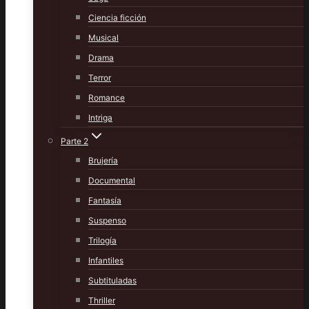
Ciencia ficción
Musical
Drama
Terror
Romance
Intriga
Parte 2
Brujería
Documental
Fantasía
Suspenso
Trilogía
Infantiles
Subtituladas
Thriller